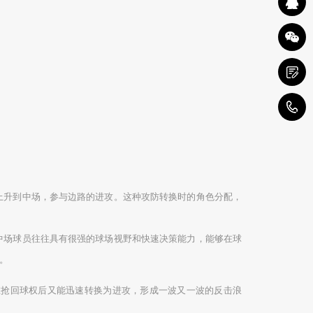
1
上升到中场，参与边路的进攻。这种攻防转换时的角色分配，
中场球员往往具有很强的球场视野和快速决策能力，能够在球
。
在抢回球权后又能迅速转换为进攻，形成一波又一波的反击浪