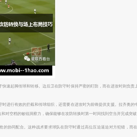
于快速起脚传球和转移。边后卫在防守时保持严密的盯防，而在进攻时则负责
守时进行有效的拦截和传球组织，还需要在进攻时为前锋提供支援。拉齐奥的
位和对空档的敏锐洞察力，确保能够在攻防转换时第一时间找到空当并完成突破
抢的协同配合。这种战术要求球队在防守时通过高位压迫逼迫对方犯错，而