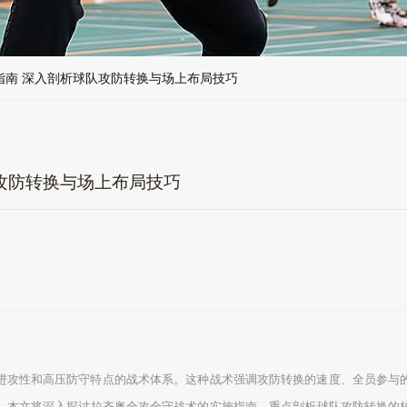
指南 深入剖析球队攻防转换与场上布局技巧
攻防转换与场上布局技巧
进攻性和高压防守特点的战术体系。这种战术强调攻防转换的速度、全员参与
。本文将深入探讨拉齐奥全攻全守战术的实施指南，重点剖析球队攻防转换的