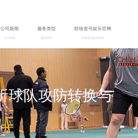
公司新闻
服务类型
联络壹号娱乐官网
公司新闻
服务类型
联络壹号娱乐官网
析球队攻防转换与