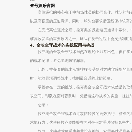
壹号娱乐官网
高位逼抢的核心在于中前场球员的协同合作。球队的前
以及高强度的压迫意识。同时，球队也要求后卫线保持较高
在完成高位逼抢之后，拉齐奥的反击速度通常非常快。
够高效发挥的重要原因之一。球队在反击过程中会灵活利用
4、全攻全守战术的实践应用与挑战
拉齐奥的全攻全守战术虽然在理论上非常出色，但在实
的战术纪律，避免出现防守漏洞。
此外，拉齐奥的战术实施往往会受到对方防守阵型的影
时，能够灵活调整战术，找到最合适的攻防策略。
尽管存在一定的挑战，拉齐奥全攻全守战术依然是其取
攻空间。球队在面对强队时，凭借着这种战术的实施，往往
总结：
拉齐奥全攻全守战术通过攻防转换的高效执行、精准的
术执行力，这使得拉齐奥能够在面对任何对手时保持竞争力
然而，这种战术体系也并非没有挑战。它需要球员具备