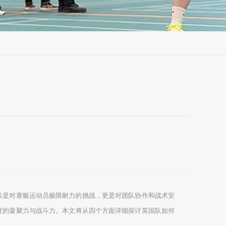
仅是对赛艇运动员极限耐力的挑战，更是对团队协作和战术安
度的凝聚力与战斗力。本文将从四个方面详细探讨英国队如何