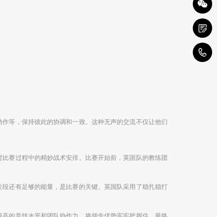
1
动作等，保持彼此的协调和一致。这种无声的交流不仅让他们
对比赛过程中的精妙战术安排。比赛开始前，英国队的教练团
阶段还有足够的能量，是比赛的关键。英国队采用了稳扎稳打
极高的竞技水平和团队协作力，将领先优势牢牢把握住，最终