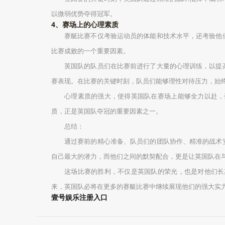
以微弱优势夺得冠军。
4、赛场上的心理素质
赛艇比赛不仅考验运动员的体能和技术水平，还考验他
比赛成败的一个重要因素。
英国队的队员们在比赛前进行了大量的心理训练，以提
赛表现。在比赛的关键时刻，队员们能够理性对待压力，始
心理素质的强大，使得英国队在赛场上能够全力以赴，
质，正是英国队夺冠的重要因素之一。
总结：
通过赛前的精心准备、队员们的团队协作、精准的战术
自己最大的潜力，而他们之间的默契配合，更是让英国队在
这场比赛的胜利，不仅是英国队的荣光，也是对他们长
来，英国队必将在更多的赛艇比赛中继续展现他们的强大实
壹号娱乐注册入口