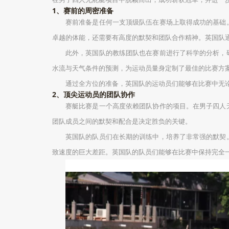
1、赛前的周密准备
赛前准备是任何一支顶级队伍在赛场上取得成功的基础
卓越的体能，还需要有高度的默契和团队合作精神。英国队
此外，英国队的教练团队也在赛前进行了科学的分析，
水流与天气条件的预测，为运动员量身定制了最佳的比赛方
通过全方位的准备，英国队的运动员们能够在比赛中无
2、顶尖运动员的团队协作
赛艇比赛是一个高度依赖团队协作的项目。在男子四人
团队成员之间的默契和配合是决定胜负的关键。
英国队的队员们在长期的训练中，培养了非常强的默契
致速度的巨大差距。英国队的队员们能够在比赛中保持完全