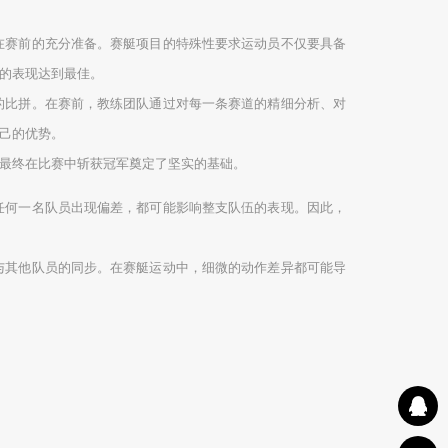
在赛前的充分准备。赛艇项目的特殊性要求运动员不仅要具备
的表现达到最佳。
的比拼。在赛前，教练团队通过对每一条赛道的精细分析、对
己的优势。
最终在比赛中斩获冠军奠定了坚实的基础。
任何一名队员出现偏差，都可能影响整支队伍的表现。因此，
与其他队员的同步。在赛艇运动中，细微的动作差异都可能导