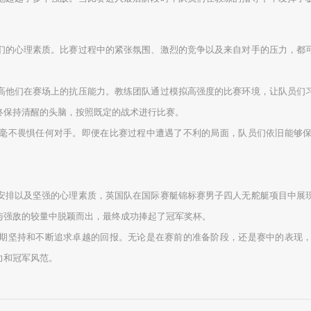
们的心理素质。比赛过程中的紧张氛围、激烈的竞争以及来自对手的压力，都
高他们在赛场上的抗压能力。教练团队通过模拟高强度的比赛环境，让队员们
终保持清醒的头脑，按照既定的战术进行比赛。
毫不畏惧任何对手。即便在比赛过程中遭遇了不利的局面，队员们依旧能够
安排以及坚强的心理素质，英国队在国际赛艇锦标赛男子四人无舵艇项目中展
与强敌的较量中脱颖而出，最终成功捧起了冠军奖杯。
期坚持和不断追求卓越的回报。无论是在赛前的准备阶段，还是赛中的表现
力和冠军风范。