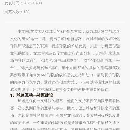
发表时间：2025-10-03
浏览次数：120
本文围绕“支持ARS球队的8种创意方式，助力球队发展与球迷
文化的建设”这一主题，提出了8种创新思路，通过不同的方式强化
球队和球迷之间的联系，促进球队的长期发展，并进一步巩固球迷
文化的根基。文章首先从四个方面进行详细分析，分别是“球迷互
动与社区建设”、“创意营销与品牌塑造”、“数字化创新与线上平
台”、“球员参与与粉丝活动”。每个方面都通过具体的策略和实践
案例展示了如何为ARS球队的成长提供支持和助力，最终提升球队
的影响力与竞争力。通过这些创意方式，不仅可以增强球迷的归属
感和忠诚度，还能推动球队在社会文化中占据更重要的位置。
1、球迷互动与社区建设
球迷是任何一支球队的根基，他们的支持不仅仅局限于观看比
赛，还涉及到日常的互动与参与。因此，促进球迷和球队之间的互
动，尤其是在社区层面进行有效的文化建设，是支持ARS球队发展
的重要手段。一个重要的创新方式是通过举办“球迷日”这样的线下
活动，邀请球迷参观球队训练基地，甚至与球员和教练进行面对面