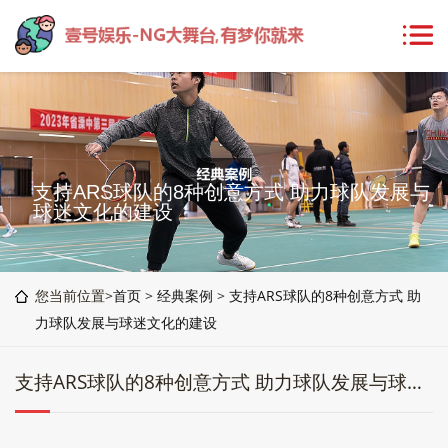
支持ARS球队的8种创意方式 助力球队发展与
球迷文化的建设
您当前位置>
首页
>
经典案例
>
支持ARS球队的8种创意方式 助
力球队发展与球迷文化的建设
支持ARS球队的8种创意方式 助力球队发展与球迷文化的建设