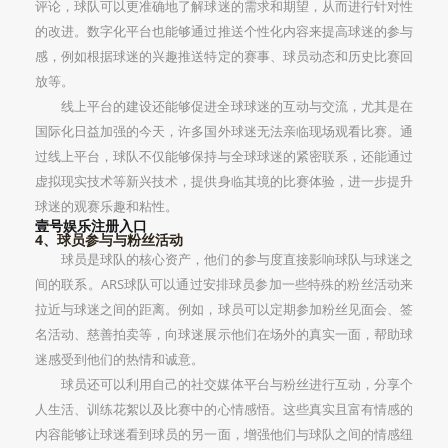
评论，球队可以更准确地了解球迷的需求和期望，从而进行针对性
的改进。数字化平台也能够通过推送个性化内容来提高球迷的参与
感，例如根据球迷的兴趣推送特定的赛事、球员动态和历史比赛回
放等。
线上平台的建设还能够促进全球球迷的互动与交流，尤其是在
国际化日益加强的今天，许多国外球迷无法亲临现场观看比赛。通
过线上平台，球队不仅能够保持与全球球迷的紧密联系，还能通过
虚拟现实技术等新兴技术，提供身临其境的比赛体验，进一步提升
球迷的观赛乐趣和粘性。
壹号娱乐注册入口
4、球员参与与粉丝活动
球员是球队的核心资产，他们的参与度直接影响球队与球迷之
间的联系。ARS球队可以通过安排球员参加一些特殊的粉丝活动来
拉近与球迷之间的距离。例如，球员可以定期参加粉丝见面会、签
名活动、慈善拍卖等，向球迷展示他们在场外的真实一面，帮助球
迷感受到他们的热情和诚意。
球员还可以利用自己的社交媒体平台与粉丝进行互动，分享个
人生活、训练花絮以及比赛中的心情感悟。这些真实且富有情感的
内容能够让球迷看到球员的另一面，增强他们与球队之间的情感纽