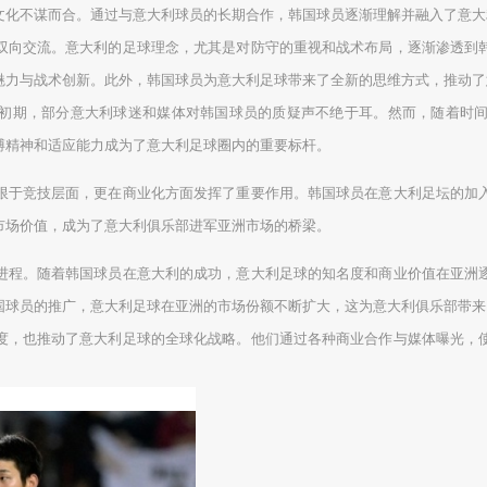
文化不谋而合。通过与意大利球员的长期合作，韩国球员逐渐理解并融入了意大
双向交流。意大利的足球理念，尤其是对防守的重视和战术布局，逐渐渗透到
魅力与战术创新。此外，韩国球员为意大利足球带来了全新的思维方式，推动了
初期，部分意大利球迷和媒体对韩国球员的质疑声不绝于耳。然而，随着时
搏精神和适应能力成为了意大利足球圈内的重要标杆。
限于竞技层面，更在商业化方面发挥了重要作用。韩国球员在意大利足坛的加
市场价值，成为了意大利俱乐部进军亚洲市场的桥梁。
进程。随着韩国球员在意大利的成功，意大利足球的知名度和商业价值在亚洲
国球员的推广，意大利足球在亚洲的市场份额不断扩大，这为意大利俱乐部带来
度，也推动了意大利足球的全球化战略。他们通过各种商业合作与媒体曝光，