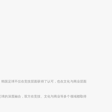
，韩国足球不仅在竞技层面获得了认可，也在文化与商业层面
足球的深度融合，双方在竞技、文化与商业等多个领域都取得