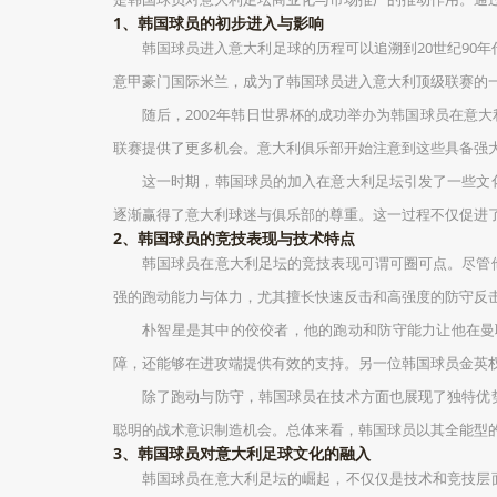
1、韩国球员的初步进入与影响
韩国球员进入意大利足球的历程可以追溯到20世纪90
意甲豪门国际米兰，成为了韩国球员进入意大利顶级联赛的
随后，2002年韩日世界杯的成功举办为韩国球员在
联赛提供了更多机会。意大利俱乐部开始注意到这些具备强
这一时期，韩国球员的加入在意大利足坛引发了一些文
逐渐赢得了意大利球迷与俱乐部的尊重。这一过程不仅促进
2、韩国球员的竞技表现与技术特点
韩国球员在意大利足坛的竞技表现可谓可圈可点。尽管
强的跑动能力与体力，尤其擅长快速反击和高强度的防守反
朴智星是其中的佼佼者，他的跑动和防守能力让他在曼
障，还能够在进攻端提供有效的支持。另一位韩国球员金英
除了跑动与防守，韩国球员在技术方面也展现了独特优
聪明的战术意识制造机会。总体来看，韩国球员以其全能型
3、韩国球员对意大利足球文化的融入
韩国球员在意大利足坛的崛起，不仅仅是技术和竞技层