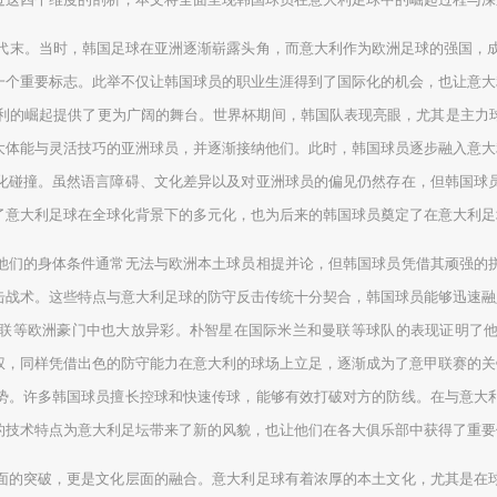
年代末。当时，韩国足球在亚洲逐渐崭露头角，而意大利作为欧洲足球的强国，成
一个重要标志。此举不仅让韩国球员的职业生涯得到了国际化的机会，也让意大
意大利的崛起提供了更为广阔的舞台。世界杯期间，韩国队表现亮眼，尤其是主
大体能与灵活技巧的亚洲球员，并逐渐接纳他们。此时，韩国球员逐步融入意大
化碰撞。虽然语言障碍、文化差异以及对亚洲球员的偏见仍然存在，但韩国球
了意大利足球在全球化背景下的多元化，也为后来的韩国球员奠定了在意大利足
他们的身体条件通常无法与欧洲本土球员相提并论，但韩国球员凭借其顽强的
击战术。这些特点与意大利足球的防守反击传统十分契合，韩国球员能够迅速融
联等欧洲豪门中也大放异彩。朴智星在国际米兰和曼联等球队的表现证明了
权，同样凭借出色的防守能力在意大利的球场上立足，逐渐成为了意甲联赛的关
势。许多韩国球员擅长控球和快速传球，能够有效打破对方的防线。在与意大
的技术特点为意大利足坛带来了新的风貌，也让他们在各大俱乐部中获得了重要
面的突破，更是文化层面的融合。意大利足球有着浓厚的本土文化，尤其是在