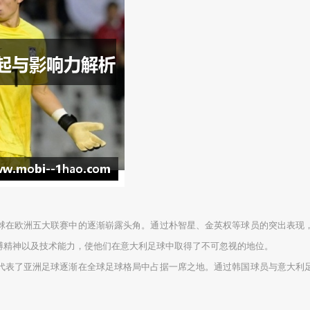
球在欧洲五大联赛中的逐渐崭露头角。通过朴智星、金英权等球员的突出表现
搏精神以及技术能力，使他们在意大利足球中取得了不可忽视的地位。
代表了亚洲足球逐渐在全球足球格局中占据一席之地。通过韩国球员与意大利