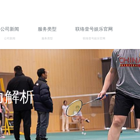
公司新闻
服务类型
联络壹号娱乐官网
公司新闻
服务类型
联络壹号娱乐官网
力解析