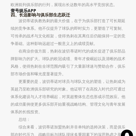
欧洲前列俱乐部的行列，展现出长达数年的高水平竞技状态。
壹号娱乐APP
四、长远影响与俱乐部生态跃迁
波切蒂诺执教热刺的最大价值，在于为俱乐部打造了可长期延
续的竞争体系。他不仅提升了球队的即时实力，更塑造了可复制、
可传承的战术与文化框架，使得热刺在其离任后仍能保持一定的竞
争基础。这种影响远超过一般意义上的成绩贡献。
在商业价值方面，热刺在波切蒂诺时代的成长促进了俱乐部品
牌影响力的扩大。球队的欧冠成绩、青年才俊崛起以及清晰的战术
风格，使得热刺在全球范围内吸引了大量新球迷与赞助合作，俱乐
部市场价值和曝光度显著提升。
更重要的是，波切蒂诺对球员与球队文化的塑造，让热刺成为
英超乃至欧洲俱乐部研究的对象。他证明了在高投入时代仍可通过
体系化建设与人才培养崛起，对英超整体生态也形成示范效应。他
的成功案例使更多俱乐部开始重视战略结构、管理文化与青年发展
体系的长线投资。
总结：
综合来看，波切蒂诺加盟热刺并非单纯的选帅决策，而是俱乐
部在时代压力、战略目标与球队现状多重因素下的深思熟虑之举。