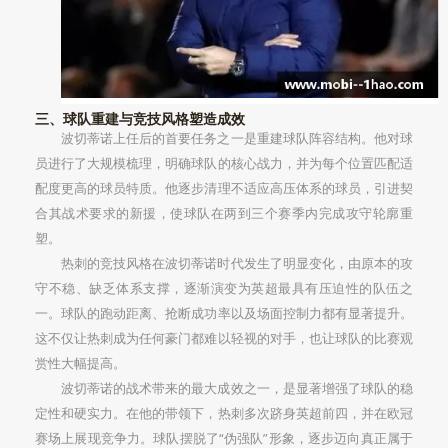
三、球队重建与竞技风格塑造成效
波切蒂诺上任后的首要任务之一是重建球队阵容结构。他对球
员进行了大规模梳理，明确球队的核心战力，并为每个位置匹配适
配度更高的球员特质。他逐步清理不适应高压体系的球员，引进契
合其战术要求的新援，使球队在两到三个赛季内完成攻守轮廓重
塑。
热刺的竞技风格在波切蒂诺时代发生了明显变化，由原本的攻
守不稳、缺乏体系支撑，逐渐演变为英超最具有压迫性的队伍之
一。球队的跑动距离、抢断成功率以及场面控制力都有显著提升。
这不仅让热刺成为任何豪门都难以轻视的对手，也让球队的比赛观
赏性大幅提高。
波切蒂诺的战术带来的最大成效之一，是显著增强了球队的稳
定性和硬实力。在他的带领下，热刺多次跻身英超前四，并在欧冠
赛场上展现竞争力。球队摆脱了“伪强队”形象，逐步迈向真正属于