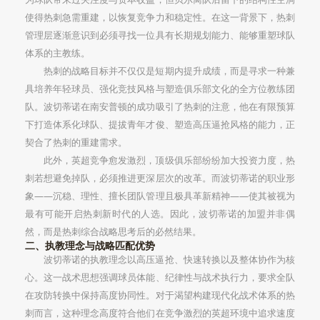
使得热刺急需重建，以恢复竞争力和稳定性。在这一背景下，热刺
管理层逐渐意识到必须寻找一位具有长期规划能力、能够重塑球队
体系的主教练。
热刺的战略目标并不仅仅是短期内提升成绩，而是寻求一种兼
具培养年轻球员、强化竞技风格与塑造俱乐部文化的全方位教练团
队。波切蒂诺在南安普顿的成功吸引了热刺的注意，他在有限预算
下打造体系化球队、提拔青年才俊、塑造高压逼抢风格的能力，正
契合了热刺的重建需求。
此外，英超竞争愈发激烈，顶级俱乐部纷纷加大投资力度，热
刺若想避免掉队，必须推进更深层次的改革。而波切蒂诺的职业形
象——沉稳、理性、擅长团队管理且极具革新精神——使其被视为
最有可能开启热刺新时代的人选。因此，波切蒂诺的加盟并非偶
然，而是热刺综合战略思考后的必然结果。
二、执教理念与战略匹配优势
波切蒂诺的执教理念以高压逼抢、快速转换以及整体协作为核
心。这一战术思想强调球员体能、纪律性与战术执行力，要求全队
在攻防转换中保持高度协同性。对于渴望构建现代化战术体系的热
刺而言，这种理念高度符合他们在竞争激烈的英超环境中追求速度