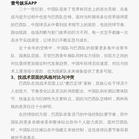
壹号娱乐APP
二十一世纪初，中国队迎来了世界杯历史上的首次亮相，在备
战与提升过程中也曾与巴西队交锋。面对当时拥有多位世界级球星
的巴西队，中国球员从中看到技术细节上的差距，包括控球节奏、
跑动线路、临场判断与射门效率的巨大不同。每一次交手都像一次
高水平实战课堂，让球员们不断反思与成长。
近十余年的交锋中，中国队与巴西队的较量更多集中在青年
队、国奥队层面。尽管巴西青年梯队同样实力强劲，但双方之间的
对抗显得更加接近时代发展趋势。中国年轻球员在速度、对抗与技
术上逐渐缩小差距，也为国家队未来储备提供了更多可能。
3、技战术层面的风格对比与冲突
巴西队在技战术层面上以“桑巴足球”著称，其核心在于球员个
人创造力、节奏变化以及灵活的局部配合。中国队则长期以整体防
守、快速反击与纪律性为主要特点，因此与巴西队交锋时，两种风
格的差异往往十分鲜明。
在控球组织方面，巴西队依靠灵巧的中场控制比赛节奏，而中
国队则更多依赖体系和整体站位弥补个人能力差距。面对巴西队
时，中国队往往难以在中场建立有效控制，这也使得比赛节奏容易
被对手牵着走。