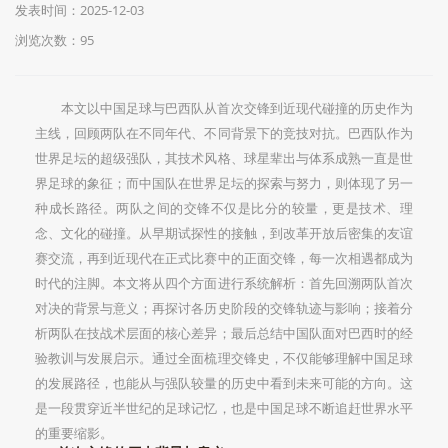
发表时间：2025-12-03
浏览次数：95
本文以中国足球与巴西队从首次交锋到近现代碰撞的历史作为
主线，回顾两队在不同年代、不同背景下的竞技对抗。巴西队作为
世界足坛的超级强队，其技术风格、球星辈出与体系成熟一直是世
界足球的象征；而中国队在世界足坛的探索与努力，则体现了另一
种成长路径。两队之间的交锋不仅是比分的较量，更是技术、理
念、文化的碰撞。从早期试探性的接触，到改革开放后密集的友谊
赛交流，再到近现代在正式比赛中的正面交锋，每一次相遇都成为
时代的注脚。本文将从四个方面进行系统解析：首先回溯两队首次
对决的背景与意义；再探讨各历史阶段的交锋轨迹与影响；接着分
析两队在技战术层面的核心差异；最后总结中国队面对巴西时的经
验教训与发展启示。通过全面梳理交锋史，不仅能够理解中国足球
的发展路径，也能从与强队较量的历史中看到未来可能的方向。这
是一段贯穿近半世纪的足球记忆，也是中国足球不断追赶世界水平
的重要缩影。