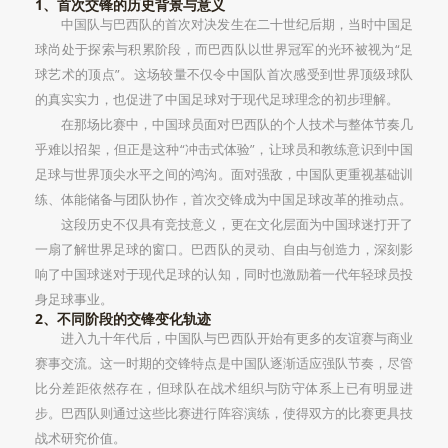
1、首次交锋的历史背景与意义
中国队与巴西队的首次对决发生在二十世纪后期，当时中国足
球尚处于探索与积累阶段，而巴西队以世界冠军的光环被视为“足
球艺术的顶点”。这场较量不仅令中国队首次感受到世界顶级球队
的真实实力，也促进了中国足球对于现代足球理念的初步理解。
在那场比赛中，中国球员面对巴西队的个人技术与整体节奏几
乎难以招架，但正是这种“冲击式体验”，让球员和教练意识到中国
足球与世界顶尖水平之间的鸿沟。面对强敌，中国队更重视基础训
练、体能储备与团队协作，首次交锋成为中国足球改革的推动点。
这段历史不仅具有竞技意义，更在文化层面为中国球迷打开了
一扇了解世界足球的窗口。巴西队的灵动、自由与创造力，深刻影
响了中国球迷对于现代足球的认知，同时也激励着一代年轻球员投
身足球事业。
2、不同阶段的交锋变化轨迹
进入九十年代后，中国队与巴西队开始有更多的友谊赛与商业
赛事交流。这一时期的交锋特点是中国队逐渐适应强队节奏，尽管
比分差距依然存在，但球队在战术组织与防守体系上已有明显进
步。巴西队则通过这些比赛进行阵容演练，使得双方的比赛更具技
战术研究价值。