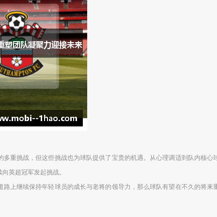
的多重挑战，但这些挑战也为球队提供了宝贵的机遇。从心理调适到队内核心
续向英超冠军发起挑战。
道路上继续保持年轻球员的成长与老将的领导力，那么球队有望在不久的将来