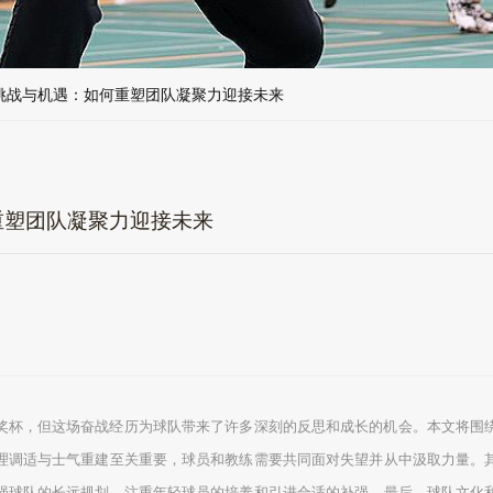
挑战与机遇：如何重塑团队凝聚力迎接未来
重塑团队凝聚力迎接未来
奖杯，但这场奋战经历为球队带来了许多深刻的反思和成长的机会。本文将围
理调适与士气重建至关重要，球员和教练需要共同面对失望并从中汲取力量。
强球队的长远规划，注重年轻球员的培养和引进合适的补强。最后，球队文化