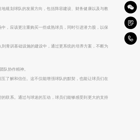
性地规划球队的发展方向，包括阵容建设、财务健康以及与教
场中，应该更注重购买一些成熟球员，同时引进潜力股，以保
1
入到青训基础设施的建设中，通过更系统的培养方案，不断为
团队协作精神。
相互了解和信任。这不仅能增强球队的默契，也能让球员们在
密的联系。通过与球迷的互动，球员们能够感受到更大的支持