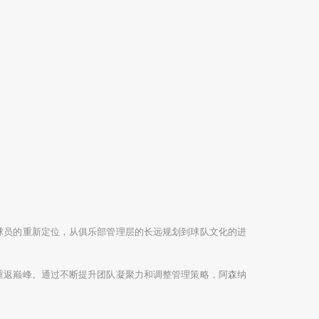
球员的重新定位，从俱乐部管理层的长远规划到球队文化的进
重返巅峰。通过不断提升团队凝聚力和调整管理策略，阿森纳