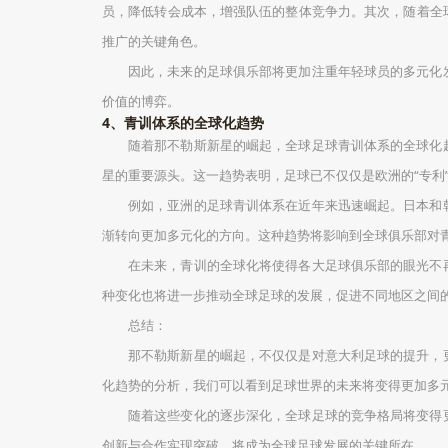
员，降低转会成本，增强队伍的整体竞争力。其次，随着全
推广的关键角色。
因此，未来的足球俱乐部将更加注重年轻球员的多元化
价值的博弈。
4、青训体系的全球化趋势
随着那不勒斯新星的崛起，全球足球青训体系的全球化
星的重要源头。这一趋势表明，足球已不仅仅是欧洲的“专利
例如，亚洲的足球青训体系在近年来迅速崛起。日本和
渐转向更加多元化的方向。这种趋势将影响到全球俱乐部对
在未来，青训的全球化将使得各大足球俱乐部的眼光不
种变化也将进一步推动全球足球的发展，促进不同地区之间
总结：
那不勒斯新星的崛起，不仅仅是对意大利足球的提升，
化趋势的分析，我们可以看到足球世界的未来将变得更加多
随着这些变化的逐步深化，全球足球的竞争格局将变得
创新与合作实现突破，将成为全球足球发展的关键所在。