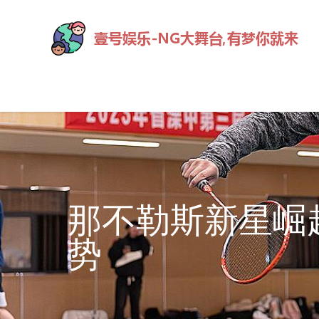
那不勒斯新星崛
势