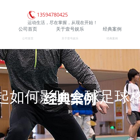
13594780425
运动生活，尽在掌握，从现在开始！
公司首页
关于壹号娱乐
经典案例
公司首页
关于壹号娱乐
经典案例
起如何影响全球足球