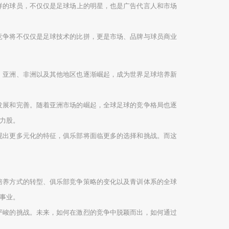
样的球员，不仅仅是足球场上的明星，也是广告代言人和市场
竞争将不仅仅是足球技术的比拼，更是市场、品牌与球员商业
，亚洲、非洲以及其他地区也逐渐崛起，成为世界足球培养新
发展和完善。随着亚洲市场的崛起，全球足球的竞争格局也逐
力股。
现出更多元化的特征，俱乐部将面临更多的选择和挑战。而这
培养方式的转型、俱乐部竞争策略的变化以及青训体系的全球
事业。
严峻的挑战。未来，如何在激烈的竞争中脱颖而出，如何通过