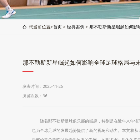
您当前位置>
首页
>
经典案例
>
那不勒斯新星崛起如何影
那不勒斯新星崛起如何影响全球足球格局与
发表时间：2025-11-26
浏览次数：96
随着那不勒斯足球俱乐部的崛起，特别是在近年来年轻
也为全球足球的发展趋势提供了新的视角和动力。本文将从
乐部的竞争策略以及青训体系的发展。文章将通过具体的实