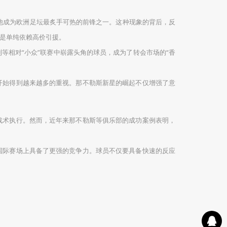
他成为欧洲足坛最炙手可热的前锋之一。这种现象的背后，反
是单纯依赖高价引援。
等相对“小众”联赛中崭露头角的球员，成为了转会市场的“香
开始得到越来越多的重视。那不勒斯新星的崛起不仅增强了意
战术执行。然而，近年来那不勒斯等俱乐部的成功案例表明，
国际赛场上具备了更强的竞争力。球员不仅要具备快速的反应