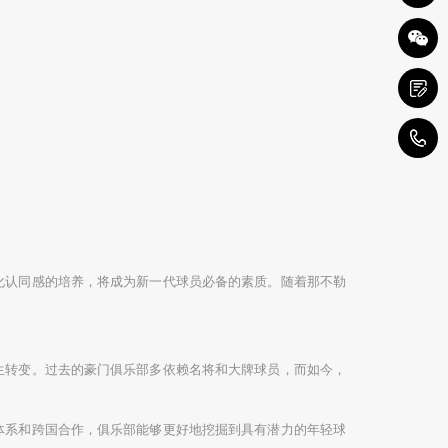
1
化认同感的培养，将成为新一代球员必备的素质。随着那不勒
生转变。过去的豪门俱乐部多依赖名将和大牌球员，而如今，
体系和跨国合作，俱乐部能够更好地挖掘到具有潜力的年轻球