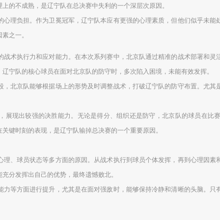
理上的不成熟，是辽宁队在总决赛中失利的一个深层次原因。
的心理负担。作为卫冕冠军，辽宁队本应有更强的心理素质，但他们似乎未能
因素之一。
的战术执行力和应对能力。在本次系列赛中，北京队通过精准的战术部署和灵
。辽宁队的核心球员在面对北京队的防守时，多次陷入困境，未能有效发挥。
段，北京队能够根据场上的形势及时调整战术，打破辽宁队的防守布置。尤其
，展现出较强的决胜能力。无论是得分、组织还是防守，北京队的球员在比
在关键时刻的表现，是辽宁队输掉总决赛的一个重要原因。
心理、球员状态等多方面的原因。从战术执行到球员个体发挥，再到心理因素
能充分发挥出自己的优势，最终遗憾败北。
能力等方面进行提升，尤其是在面对强敌时，能够保持冷静和清晰的头脑。只