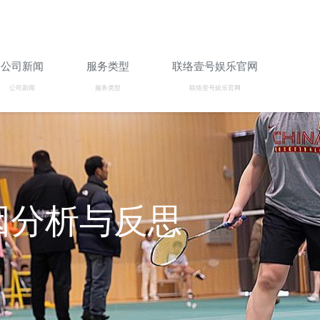
公司新闻
服务类型
联络壹号娱乐官网
公司新闻
服务类型
联络壹号娱乐官网
因分析与反思