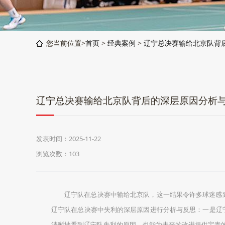
您当前位置>
首页
>
经典案例
>
辽宁总决赛输给北京队背
辽宁总决赛输给北京队背后的深层原因分析
发表时间：2025-11-22
浏览次数：103
辽宁队在总决赛中输给北京队，这一结果令许多球迷感
辽宁队在总决赛中失利的深层原因进行分析与反思：一是辽
清晰地看到辽宁队失利的原因，也能为未来的改进提供宝贵