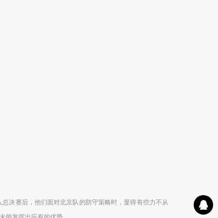
入总决赛后，他们面对北京队的防守策略时，显得有些力不从
未能发挥出应有的优势。