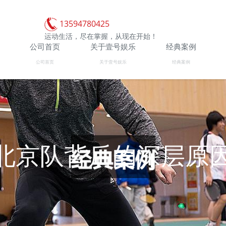
13594780425
运动生活，尽在掌握，从现在开始！
公司首页
关于壹号娱乐
经典案例
公司首页
关于壹号娱乐
经典案例
北京队背后的深层原