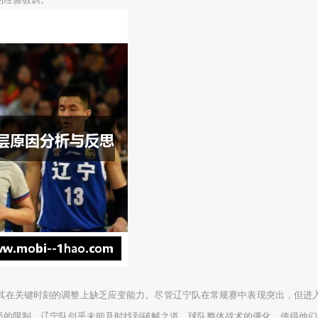
其在关键时刻的调整上缺乏应变能力。尽管辽宁队在常规赛中表现突出，但进
员的限制，辽宁队似乎未能及时找到破解之道。球队整体战术的僵化，使得他们