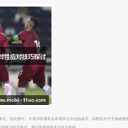
模式。在比赛中，卡塔尔队通常会采用高位压迫的战术，试图在对方半场就能
立刻转为防守状态，通过快速逼抢逼迫对方犯错。