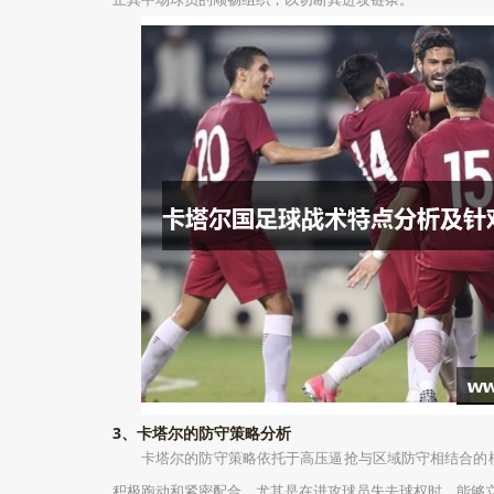
3、卡塔尔的防守策略分析
卡塔尔的防守策略依托于高压逼抢与区域防守相结合的
积极跑动和紧密配合，尤其是在进攻球员失去球权时，能够