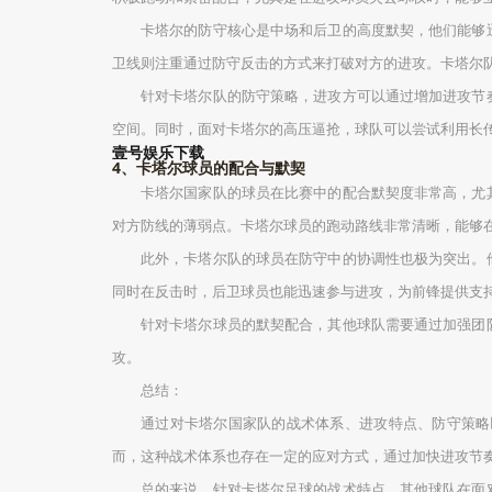
卡塔尔的防守核心是中场和后卫的高度默契，他们能够
卫线则注重通过防守反击的方式来打破对方的进攻。卡塔尔队
针对卡塔尔队的防守策略，进攻方可以通过增加进攻节
空间。同时，面对卡塔尔的高压逼抢，球队可以尝试利用长
壹号娱乐下载
4、卡塔尔球员的配合与默契
卡塔尔国家队的球员在比赛中的配合默契度非常高，尤
对方防线的薄弱点。卡塔尔球员的跑动路线非常清晰，能够
此外，卡塔尔队的球员在防守中的协调性也极为突出。
同时在反击时，后卫球员也能迅速参与进攻，为前锋提供支
针对卡塔尔球员的默契配合，其他球队需要通过加强团
攻。
总结：
通过对卡塔尔国家队的战术体系、进攻特点、防守策略
而，这种战术体系也存在一定的应对方式，通过加快进攻节
总的来说，针对卡塔尔足球的战术特点，其他球队在面