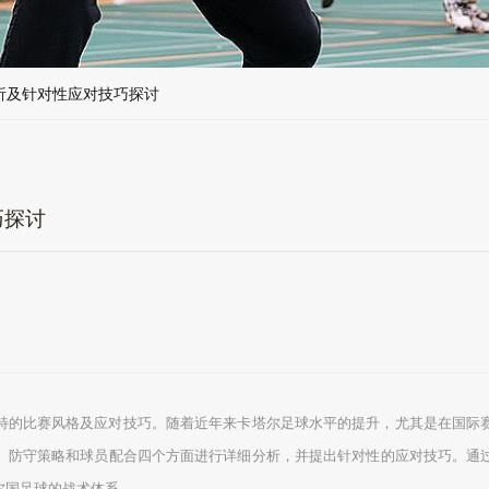
析及针对性应对技巧探讨
巧探讨
特的比赛风格及应对技巧。随着近年来卡塔尔足球水平的提升，尤其是在国际
、防守策略和球员配合四个方面进行详细分析，并提出针对性的应对技巧。通
尔国足球的战术体系。