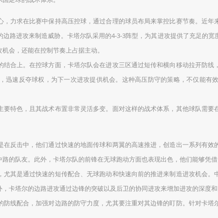
心，力求在比赛中保持高压控球，通过合理的球员布局来掌控比赛节奏。近年
边路进攻来制造威胁。卡塔尔队采用的4-3-3阵型，为其进攻提供了充足的
攻机会，还能在控制节奏上占据主动。
的结合上。在控球方面，卡塔尔队会在进攻三区通过短传和横向移动拉开防线
，迅速反夺球权，为下一次进攻提供机会。这种高压防守的策略，不仅能有
主要特色，且其战术布置非常灵活多变。面对这样的战术体系，其他球队需要
是在反击中，他们通过快速的地面传球和两翼的高速推进，创造出一系列有效
中路的队友。此外，卡塔尔队的前锋在无球跑动方面也表现出色，他们能够凭借
，尤其是通过快速的短传配合、无球跑动和快速向前的推进来制造进攻机会。
外，卡塔尔的边路进攻通过边锋的突破以及后卫的协同进攻来增加进攻的深度和
的防线配合，加强对边路的防守力度，尤其要注重对其边锋的盯防。针对卡塔