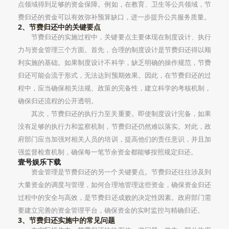
点领域得到足够的资金保障。例如，在教育、卫生等公共领域，节
费归还的资金可以有效弥补预算缺口，进一步提升公共服务质量。
2、节费归还中的关键要点
节费归还的实施过程中，关键要点主要体现在制度设计、执行
力与资金管理三个方面。首先，合理的制度设计是节费归还得以顺
利实施的基础。如果制度设计不科学，缺乏明确的操作规范，节费
归还可能会流于形式，无法达到预期效果。因此，在节费归还的过
程中，应当确保相关法规、政策的完备性，建立科学的考核机制，
确保归还流程的公开透明。
其次，节费归还的执行力至关重要。即使制度设计完备，如果
没有足够的执行力和监察机制，节费归还仍然难以落实。对此，政
府部门应当加强对相关人员的培训，提高他们的责任意识，并且加
强监督检查机制，确保每一笔节余资金都能够按照规定归还。
壹号娱乐下载
资金管理是节费归还的另一个关键要点。节费归还往往涉及到
大量资金的调度与管理，如何合理地管理这些资金，确保资金归还
过程中的安全与高效，是节费归还成败的决定性因素。政府部门需
要建立完善的资金管理平台，确保资金的实时监控与精确归还。
3、节费归还实施中的常见问题