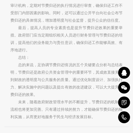
审计机构，定期对节费归还的执行情况进行审查，确保归还工作不
受部门内部因素的影响。同时，还可以通过公开平台向社会公布节
费归还的具体情况，增加透明度与社会监督，提升公众的信任度。
最后，提高人员的专业素质也是提升节费归还效果的重要举
措。政府部门应当定期组织相关人员进行财务管理与节费归还的培
训，提高他们的业务能力与责任意识，确保归还工作能够高效、有
序地进行。
总结：
总的来说，足协调节费归还情况的五个关键要点分析与总结表
明，节费归还是政府公共资金管理中的重要环节，其成效直接关系
到财政的透明度与公共服务的质量。通过优化制度设计、加强执行
力、解决实施中的问题以及提出有效的改进建议，可以大大提升节
费归还的效果。
未来，随着政府财政管理水平的不断提升，节费归还的机制和
流程也将更加完善。只有通过持续的努力，才能确保节费归还的顺
利实施，从而更好地服务于民生与经济发展目标。
1