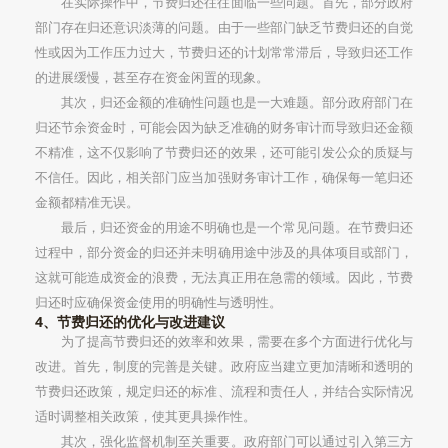
在实际操作中，节费归还往往面临一些问题。首先，部分政府
部门存在归还意识淡薄的问题。由于一些部门缺乏节费归还的自觉
性或因为工作压力过大，节费归还的计划常常滞后，导致归还工作
的进展缓慢，甚至存在资金闲置的现象。
其次，归还金额的准确性问题也是一大难题。部分政府部门在
归还节余资金时，可能会因为缺乏准确的财务审计而导致归还金额
不精准，这不仅影响了节费归还的效果，还可能引发公众的质疑与
不信任。因此，相关部门应当加强财务审计工作，确保每一笔归还
金额都精准无误。
最后，归还资金的用途不明确也是一个常见问题。在节费归还
过程中，部分资金的归还并未明确用途中涉及的具体项目或部门，
这就可能造成资金的浪费，无法真正用在急需的领域。因此，节费
归还时应确保资金使用的明确性与透明性。
4、节费归还的优化与改进建议
为了提高节费归还的效率和效果，需要在多个方面进行优化与
改进。首先，制度的完善是关键。政府应当建立更加清晰和透明的
节费归还政策，规定归还的标准、流程和责任人，并结合实际情况
适时调整相关政策，使其更具操作性。
其次，强化监督机制至关重要。政府部门可以通过引入第三方