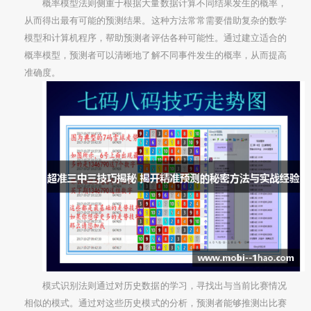
概率模型法则侧重于根据大量数据计算不同结果发生的概率，
从而得出最有可能的预测结果。这种方法常常需要借助复杂的数学
模型和计算机程序，帮助预测者评估各种可能性。通过建立适合的
概率模型，预测者可以清晰地了解不同事件发生的概率，从而提高
准确度。
模式识别法则通过对历史数据的学习，寻找出与当前比赛情况
相似的模式。通过对这些历史模式的分析，预测者能够推测出比赛