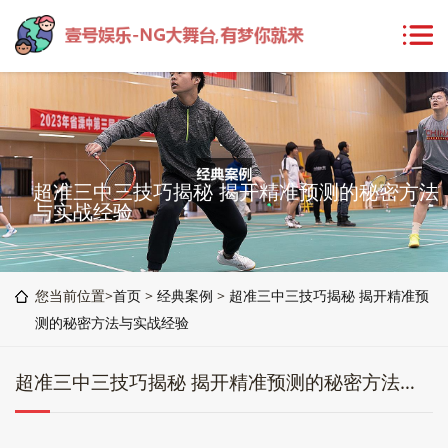
超准三中三技巧揭秘 揭开精准预测的秘密方法
与实战经验
您当前位置>
首页
>
经典案例
>
超准三中三技巧揭秘 揭开精准预
测的秘密方法与实战经验
超准三中三技巧揭秘 揭开精准预测的秘密方法与实战经验