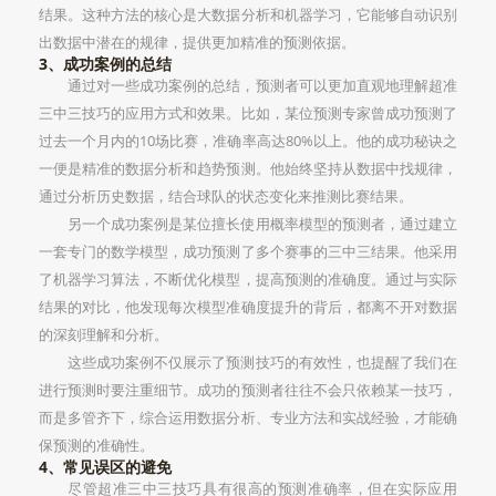
结果。这种方法的核心是大数据分析和机器学习，它能够自动识别
出数据中潜在的规律，提供更加精准的预测依据。
3、成功案例的总结
通过对一些成功案例的总结，预测者可以更加直观地理解超准
三中三技巧的应用方式和效果。比如，某位预测专家曾成功预测了
过去一个月内的10场比赛，准确率高达80%以上。他的成功秘诀之
一便是精准的数据分析和趋势预测。他始终坚持从数据中找规律，
通过分析历史数据，结合球队的状态变化来推测比赛结果。
另一个成功案例是某位擅长使用概率模型的预测者，通过建立
一套专门的数学模型，成功预测了多个赛事的三中三结果。他采用
了机器学习算法，不断优化模型，提高预测的准确度。通过与实际
结果的对比，他发现每次模型准确度提升的背后，都离不开对数据
的深刻理解和分析。
这些成功案例不仅展示了预测技巧的有效性，也提醒了我们在
进行预测时要注重细节。成功的预测者往往不会只依赖某一技巧，
而是多管齐下，综合运用数据分析、专业方法和实战经验，才能确
保预测的准确性。
4、常见误区的避免
尽管超准三中三技巧具有很高的预测准确率，但在实际应用