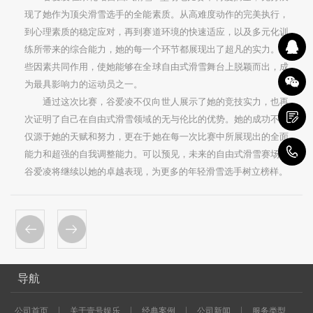
现了她作为顶尖滑雪选手的全能素质。从高难度动作的完美执行，
到心理素质的稳定应对，再到赛道环境的快速适应，以及多元化训
练所带来的综合能力，她的每一个环节都展现出了超凡的实力。这
些因素共同作用，使她能够在全球自由式滑雪舞台上脱颖而出，成
为最具影响力的运动员之一。
通过这次比赛，谷爱凌不仅向世人展示了她的竞技实力，也再
次证明了自己在自由式滑雪领域的无与伦比的优势。她的成功不仅
仅源于她的天赋和努力，更在于她在每一次比赛中所展现出的全面
1
能力和超强的自我调整能力。可以预见，未来的自由式滑雪赛场，
谷爱凌将继续以她的卓越表现，为更多的年轻滑雪选手树立榜样。
导航
公司首页
关于壹号娱乐
经典案例
公司新闻
服务类型