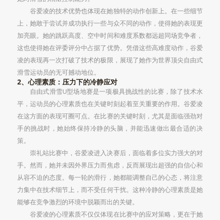
谷爱凌的技术优势也体现在她独特的动作创新上。在一些细节
上，她敢于尝试并成功执行一些与众不同的动作，使得她的表现更
加亮眼。她的跳跃高度、空中时间和难度系数都远超同场竞争者，
这也使得她在评委评分中占据了优势。凭借这些高难度动作，谷爱
凌的表现再一次打破了技术的极限，展现了她作为世界顶尖自由式
滑雪运动员的无可撼动地位。
2、心理素质：压力下的冷静应对
自由式滑雪U型场地赛是一项极具挑战性的比赛，除了技术水
平，运动员的心理素质也在关键时刻起着至关重要的作用。谷爱凌
在这方面的表现可圈可点。在比赛的关键时刻，尤其是面临强劲对
手的挑战时，她始终保持冷静的头脑，并能迅速做出最合适的决
策。
崇礼站比赛中，谷爱凌进入决赛后，面临着多位实力强大的对
手。然而，她并未因外界压力而焦虑，反而展现出超强的自信心和
从容不迫的态度。每一轮的滑行，她都能调整自己的心态，将注意
力集中在技术细节上，而不受任何干扰。这种冷静的心理素质是她
能够在竞争激烈的环境中脱颖而出的关键。
谷爱凌的心理素质不仅仅体现在比赛中的应对策略，更在于她