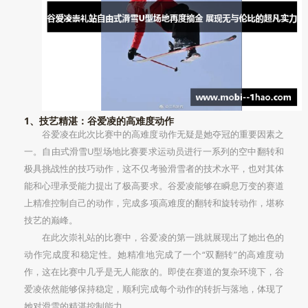
1、技艺精湛：谷爱凌的高难度动作
谷爱凌在此次比赛中的高难度动作无疑是她夺冠的重要因素之
一。自由式滑雪U型场地比赛要求运动员进行一系列的空中翻转和
极具挑战性的技巧动作，这不仅考验滑雪者的技术水平，也对其体
能和心理承受能力提出了极高要求。谷爱凌能够在瞬息万变的赛道
上精准控制自己的动作，完成多项高难度的翻转和旋转动作，堪称
技艺的巅峰。
在此次崇礼站的比赛中，谷爱凌的第一跳就展现出了她出色的
动作完成度和稳定性。她精准地完成了一个“双翻转”的高难度动
作，这在比赛中几乎是无人能敌的。即使在赛道的复杂环境下，谷
爱凌依然能够保持稳定，顺利完成每个动作的转折与落地，体现了
她对滑雪的精湛控制能力。