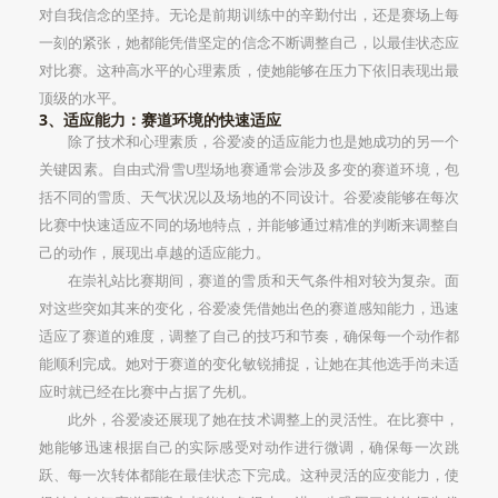
对自我信念的坚持。无论是前期训练中的辛勤付出，还是赛场上每
一刻的紧张，她都能凭借坚定的信念不断调整自己，以最佳状态应
对比赛。这种高水平的心理素质，使她能够在压力下依旧表现出最
顶级的水平。
3、适应能力：赛道环境的快速适应
除了技术和心理素质，谷爱凌的适应能力也是她成功的另一个
关键因素。自由式滑雪U型场地赛通常会涉及多变的赛道环境，包
括不同的雪质、天气状况以及场地的不同设计。谷爱凌能够在每次
比赛中快速适应不同的场地特点，并能够通过精准的判断来调整自
己的动作，展现出卓越的适应能力。
在崇礼站比赛期间，赛道的雪质和天气条件相对较为复杂。面
对这些突如其来的变化，谷爱凌凭借她出色的赛道感知能力，迅速
适应了赛道的难度，调整了自己的技巧和节奏，确保每一个动作都
能顺利完成。她对于赛道的变化敏锐捕捉，让她在其他选手尚未适
应时就已经在比赛中占据了先机。
此外，谷爱凌还展现了她在技术调整上的灵活性。在比赛中，
她能够迅速根据自己的实际感受对动作进行微调，确保每一次跳
跃、每一次转体都能在最佳状态下完成。这种灵活的应变能力，使