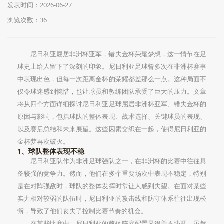
发表时间：2026-06-27
浏览次数：36
尼日利亚屈居非洲杯亚军，错失金杯荣耀梦想，这一情节在足
球史上给人留下了深刻的印象。尼日利亚足球曾多次在非洲杯赛事
中表现出色，但每一次距离金杯的荣耀都差那么一点。这种局面不
仅令球迷感到惋惜，也让球员和教练团队承受了巨大的压力。文章
将从四个方面详细探讨尼日利亚足球屈居非洲杯亚军、错失金杯的
原因与影响，包括球队的整体表现、战术选择、关键球员的表现、
以及赛后总结和未来展望。这些因素交织在一起，使得尼日利亚的
金杯梦再次破灭。
1、球队整体表现不稳
尼日利亚队作为非洲足球强队之一，在非洲杯的比赛中往往具
备较强的竞争力。然而，他们在多个重要场次中表现不稳定，特别
是在对阵强敌时，球队的整体发挥时常让人感到失望。在面对某些
实力相对较弱的队伍时，尼日利亚的攻击线和防守体系往往出现松
懈，导致了他们丧失了控制比赛节奏的机会。
在某些比赛中，尼日利亚的整体阵容配置显得并不协调，虽然