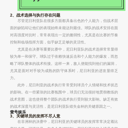
2、战术选择与执行存在问题
尽管尼日利亚队在很多方面都具备出色的个人能力，但战术层
面的缺陷却让他们的表现始终未能达到最佳。球队的战术安排在面
对高强度对抗时，常常表现出一定的脆弱性，尤其是在比赛的节奏
控制和临场指挥方面，似乎缺乏足够的灵活性。
尤其是在决赛等重要比赛中，尼日利亚队的战术选择常常显得
较为单一和保守。球队过于依赖快速反击和个人能力的爆发，而忽
略了球队整体的战术衔接。这样一来，敌人便能找到他们的漏洞，
尤其是面对对手较为成熟的防守体系时，尼日利亚的进攻显得乏
力。
此外，尼日利亚的战术执行常常受到球员个人情绪和技术状态
的影响。在一些紧张的比赛氛围中，球员们无法很好地贯彻教练的
战术意图，这也使得整个团队的战术执行受到较大影响。缺乏有效
的战术深度与灵活性，是尼日利亚队错失金杯的关键原因之一。
壹号娱乐
3、关键球员的发挥不尽人意
在非洲杯的决赛中，尼日利亚的关键球员的发挥常常决定着比