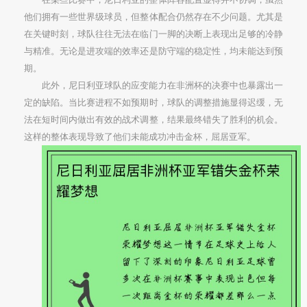
他们拥有一些世界级球员，但整体配合仍然存在不少问题。尤其是
在关键时刻，球队往往无法在临门一脚的决断上表现出足够的冷静
与精准。无论是进攻端的效率还是防守端的稳定性，均未能达到预
期。
此外，尼日利亚球队的应变能力在非洲杯的决赛中也暴露出一
定的缺陷。当比赛进程不如预期时，球队的调整措施显得迟缓，无
法在短时间内做出有效的战术调整，结果最终错失了胜利的机会。
这样的整体表现导致了他们未能成功冲击金杯，屈居亚军。