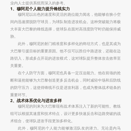
业内人士提供系统而深入的参考。
1、穆阿尼个人能力提升锋线实力
穆阿尼以出色的速度和灵活的跑位能力闻名，他能够在狭小空
间内迅速摆脱防守球员，为球队制造进攻机会。这种突破能力将极
大丰富大巴黎的锋线选择，使球队在面对高强度防守时仍能保持威
胁。
此外，穆阿尼的射门精准度和多样化的终结方式，也是其成为
大巴黎引援目标的重要原因。他不仅可以胜任中路进攻，还能在边
路切入，形成多点开花的进攻模式，这对球队提升整体攻击效率至
关重要。
在个人防守方面，穆阿尼也具备一定压迫能力。他在前场的抢
断和逼抢能够为大巴黎创造更多反击机会，同时减轻中场和后防线
的防守压力，这使得锋线不仅是进攻利器，也成为整体战术链条的
重要环节。
2、战术体系优化与进攻多样
穆阿尼的到来为大巴黎现有战术体系注入了新的可能性。教练
组可以根据其速度和技术特点，设计更多快速反击和边路突破的战
术组合，使球队进攻手段更加多样化。
此外，穆阿尼的个人能力能够激活队友的潜力。无论是内马