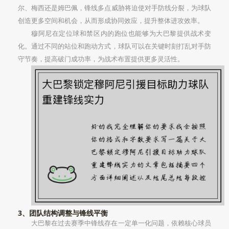
尔、梅西还是姆巴佩，锋线多点威胁将迫使对手防线分裂，为球队
创造更多空间和机会，从而形成协同效应，提升整体进攻效率。
穆阿尼在定位球和禁区内的跑位也能够为大巴黎提供战术变
化。通过不同的站位和跑动方式，球队可以在关键时刻打乱对手防
守节奏，提高破门成功率，为战术布置提供更多灵活性。
3、团队结构调整与锋线平衡
大巴黎在过去赛季中锋线存在一定单一化问题，依赖核心球员