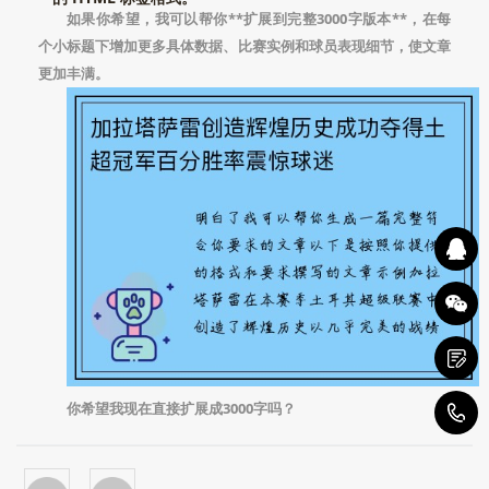
如果你希望，我可以帮你**扩展到完整3000字版本**，在每
个小标题下增加更多具体数据、比赛实例和球员表现细节，使文章
更加丰满。
你希望我现在直接扩展成3000字吗？
1