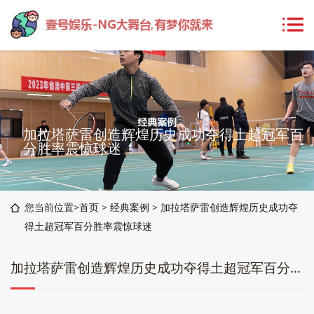
加拉塔萨雷创造辉煌历史成功夺得土超冠军百
分胜率震惊球迷
您当前位置>
首页
>
经典案例
>
加拉塔萨雷创造辉煌历史成功夺
得土超冠军百分胜率震惊球迷
加拉塔萨雷创造辉煌历史成功夺得土超冠军百分胜率震惊球迷