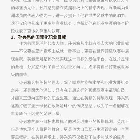
的球迷所见证。孙兴慜凭借在英超赛场上的精彩表现，逐渐成为亚
洲球员的代表人物之一，进一步提升了他在世界足球中的影响力。
这不仅给他带来了更多的商业机会，也帮助他在职业生涯的各个阶
段收获了更多的尊重与认可。
3、孙兴慜的国际化职业目标
作为韩国足球的代表人物，孙兴慜从小就有着宏大的职业目标
——不仅要在亚洲赛场上成就一番事业，更要在世界顶级联赛中展
现自我。英超无疑是孙兴慜实现这一目标的最佳平台。在这片足球
的圣地，孙兴慜找到了自己的职业方向，并逐渐将自己打造成世界
级的前锋。
孙兴慜选择英超的原因，除了联赛的竞技水平和职业发展机会
之外，还是因为他深知，只有在英超这样的顶级联赛中证明自己，
才能真正迈向国际化的职业生涯。通过在英超的持续表现，孙兴慜
逐渐打破了亚洲球员在欧洲足球中的传统壁垒，成为了一名能够在
世界舞台上闪光的足球巨星。
孙兴慜的职业目标也展现了他对足球事业的长期规划。英超不
仅是他实现个人目标的舞台，更是他为自己职业生涯设定的一个重
要里程碑。在英超赛场上，孙兴慜不仅收获了技术与战术的提升，