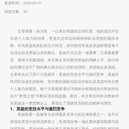
发表时间：2026-05-31
浏览次数：33
文章摘要：孙兴慜，一位来自韩国的足球巨星，他的成功不仅
仅是个人努力的结果，更是对足球运动精神和职业理想的最佳诠
释。作为英超热刺队的主力球员，孙兴慜经常谈及英超联赛是每个
足球运动员梦寐以求的舞台。英超不仅仅是一项赛事，它承载着梦
想、激情与无数挑战。本文将从孙兴慜对英超的理解入手，探讨他
如何通过这片广阔的舞台展示自己的职业理想，并面临众多挑战。
文章将从以下四个方面展开：英超的竞技水平与激烈竞争，英超对
球员职业成长的影响，孙兴慜的国际化职业目标以及英超对孙兴慜
个人魅力的塑造。每个方面都将通过详细的分析阐述孙兴慜如何在
这片“梦想之地”不断实现自我超越。最后，本文将总结孙兴慜如何
在英超这一梦想舞台上，展现出了顶级球员的职业精神与理想。
1、英超的竞技水平与激烈竞争
英超联赛一直被誉为全球最具竞争力的足球联赛之一。这不仅
体现在其强大的球员阵容上，也体现在每一场比赛的紧张氛围与高
强度竞技。英超的每一场比赛几乎都充满了悬念，任何球队都可能