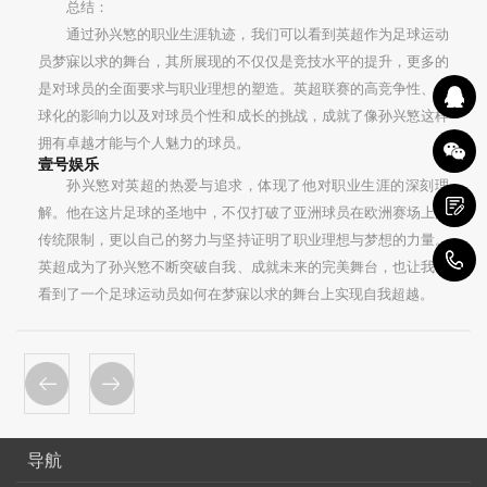
总结：
通过孙兴慜的职业生涯轨迹，我们可以看到英超作为足球运动
员梦寐以求的舞台，其所展现的不仅仅是竞技水平的提升，更多的
是对球员的全面要求与职业理想的塑造。英超联赛的高竞争性、全
球化的影响力以及对球员个性和成长的挑战，成就了像孙兴慜这样
拥有卓越才能与个人魅力的球员。
壹号娱乐
孙兴慜对英超的热爱与追求，体现了他对职业生涯的深刻理
解。他在这片足球的圣地中，不仅打破了亚洲球员在欧洲赛场上的
传统限制，更以自己的努力与坚持证明了职业理想与梦想的力量。
1
英超成为了孙兴慜不断突破自我、成就未来的完美舞台，也让我们
看到了一个足球运动员如何在梦寐以求的舞台上实现自我超越。
导航