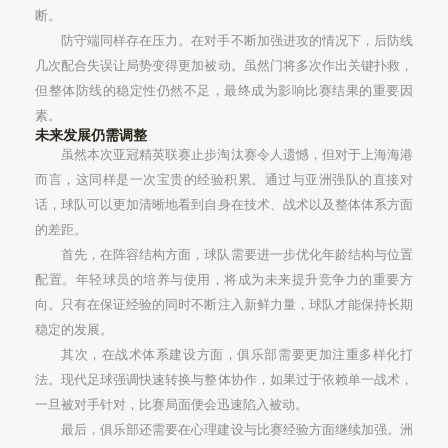
断。
防守端同样存在压力。在对手不断加强进攻的情况下，后防线
几次配合失误让局势变得更加被动。虽然门将多次作出关键扑救，
但整体防线的稳定性仍然不足，最终成为影响比赛结果的重要因
素。
未来发展仍需调整
虽然本次亚冠精英联赛止步淘汰赛令人遗憾，但对于上海海港
而言，这同样是一次宝贵的经验积累。通过与亚洲强队的直接对
话，球队可以更加清晰地看到自身在技术、战术以及整体体系方面
的差距。
首先，在阵容结构方面，球队需要进一步优化年龄结构与位置
配置。年轻球员的培养与使用，将成为未来提升竞争力的重要方
向。只有在保证经验的同时不断注入新鲜力量，球队才能保持长期
稳定的发展。
其次，在战术体系建设方面，俱乐部需要更加注重多样化打
法。现代足球强调快速转换与整体协作，如果过于依赖单一战术，
一旦被对手针对，比赛局面便会迅速陷入被动。
最后，俱乐部还需要在心理建设与比赛经验方面继续加强。洲