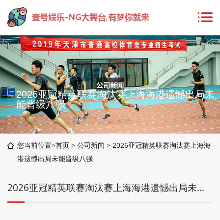
2026亚冠精英联赛淘汰赛上海海港遗憾出局未
能晋级八强
您当前位置>
首页
>
公司新闻
>
2026亚冠精英联赛淘汰赛上海海
港遗憾出局未能晋级八强
2026亚冠精英联赛淘汰赛上海海港遗憾出局未能晋级八强