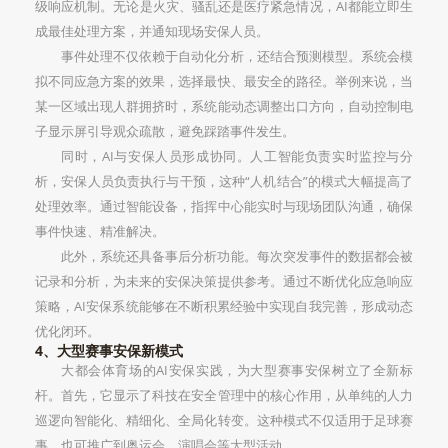
级响应机制。无论是火灾、骚乱还是医疗紧急情况，AI都能立即生
成最佳处理方案，并通知现场安保人员。
事件处理不仅依赖于自动化分析，还结合预测模型。系统会模
拟不同应急方案的效果，选择最快、最安全的路径。举例来说，当
某一区域出现人群拥挤时，系统能动态调整出口方向，自动控制电
子显示屏引导观众疏散，避免踩踏事件发生。
同时，AI与安保人员形成协同。人工智能负责实时监控与分
析，安保人员负责执行与干预，这种“人机结合”的模式大幅提高了
处理效率。通过智能设备，指挥中心能实时与现场团队沟通，确保
事件快速、精准解决。
此外，系统还具备事后分析功能。每次突发事件的数据都会被
记录和分析，为未来的安保决策提供参考。通过不断优化应急响应
策略，AI安保系统能够在不断积累经验中实现自我完善，形成动态
优化闭环。
4、大型赛事安保新模式
大都会体育场的AI安保实践，为大型赛事安保树立了全新标
杆。首先，它显示了科技在安全管理中的核心作用，从单纯的人力
巡逻向智能化、精细化、全局化转变。这种模式不仅适用于足球赛
事，也可推广到奥运会、演唱会等大型活动。