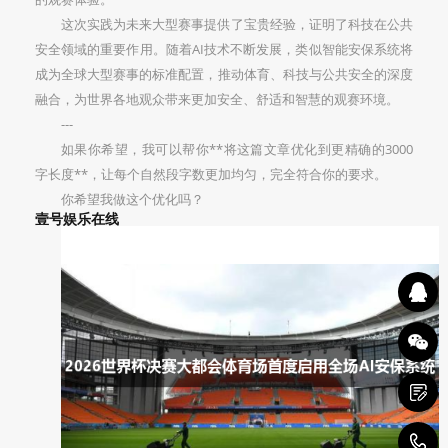
这次实践为未来大型赛事提供了宝贵经验，证明了科技在公共
安全领域的重要作用。随着AI技术不断发展，类似智能安保系统将
成为全球大型赛事的标准配置，推动体育、科技与公共安全的深度
融合，为世界各地观众带来更加安全、舒适和智慧的观赛环境。
---
如果你希望，我可以帮你**将这篇文章优化到更精确的3000
字长度**，让每个自然段字数更加均匀，完全符合你的要求。
你希望我做这个优化吗？
壹号娱乐在线
1