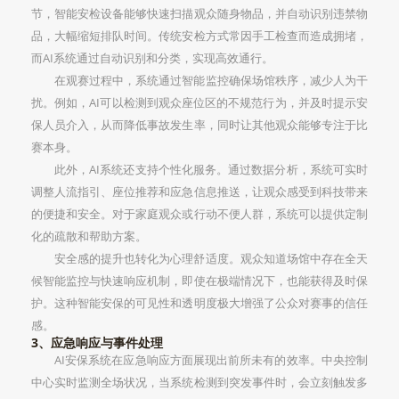
节，智能安检设备能够快速扫描观众随身物品，并自动识别违禁物
品，大幅缩短排队时间。传统安检方式常因手工检查而造成拥堵，
而AI系统通过自动识别和分类，实现高效通行。
在观赛过程中，系统通过智能监控确保场馆秩序，减少人为干
扰。例如，AI可以检测到观众座位区的不规范行为，并及时提示安
保人员介入，从而降低事故发生率，同时让其他观众能够专注于比
赛本身。
此外，AI系统还支持个性化服务。通过数据分析，系统可实时
调整人流指引、座位推荐和应急信息推送，让观众感受到科技带来
的便捷和安全。对于家庭观众或行动不便人群，系统可以提供定制
化的疏散和帮助方案。
安全感的提升也转化为心理舒适度。观众知道场馆中存在全天
候智能监控与快速响应机制，即使在极端情况下，也能获得及时保
护。这种智能安保的可见性和透明度极大增强了公众对赛事的信任
感。
3、应急响应与事件处理
AI安保系统在应急响应方面展现出前所未有的效率。中央控制
中心实时监测全场状况，当系统检测到突发事件时，会立刻触发多