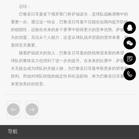
总结：
巴黎圣日耳曼签下俄罗斯门将萨福诺夫，是球队战略调整中的
重要一步。通过这一转会，巴黎圣日耳曼不仅能在短期内提升防线
的稳固性，还能在未来的多个赛季中获得更大的竞争优势。萨福诺
夫的加盟，无论从个人能力，还是从球队战术层面的需求来看，都
显得至关重要。
随着萨福诺夫的加入，巴黎圣日耳曼的防线将迎来新的希望，
球队的整体实力也得到了进一步的提升。在未来的比赛中，萨福诺
夫无疑会成为球队的关键人物，为巴黎圣日耳曼争取更多的荣誉和
1
胜利。而他对球队防线的稳定性和长远影响，将为巴黎圣日耳曼带
来更加美好的前景。
导航