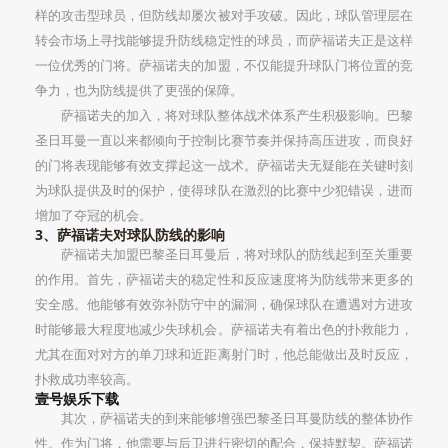
样的攻击型球员，但防线却屡次被对手攻破。因此，球队管理层在
转会市场上寻找能够提升防线稳定性的球员，而萨福诺夫正是这样
一位优秀的门将。萨福诺夫的加盟，不仅能提升球队门将位置的竞
争力，也为防线提供了更强的保障。
萨福诺夫的加入，将对球队整体战术体系产生积极影响。巴黎
圣日耳曼一直以来都倾向于控制比赛节奏并保持高压进攻，而良好
的门将表现能够有效支撑起这一战术。萨福诺夫无疑能在关键时刻
为球队提供及时的保护，使得球队在激烈的比赛中少犯错误，进而
增加了夺冠的机会。
3、萨福诺夫对球队防线的影响
萨福诺夫加盟巴黎圣日耳曼后，将对球队的防线起到至关重要
的作用。首先，萨福诺夫的稳定性和反应速度将为防线带来更多的
安全感。他能够有效弥补防守中的漏洞，确保球队在遭遇对方进攻
时能够最大程度地减少失球机会。萨福诺夫有着出色的扑救能力，
尤其在面对对方的单刀球和近距离射门时，他总能做出及时反应，
扑救成功率较高。
壹号娱乐下载
其次，萨福诺夫的到来能够增强巴黎圣日耳曼防线的整体协作
性。作为门将，他需要与后卫进行密切的配合，保持默契。萨福诺