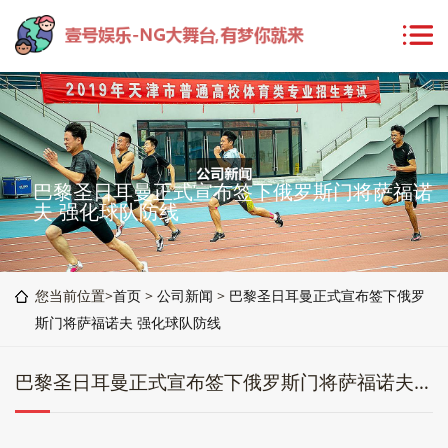
巴黎圣日耳曼正式宣布签下俄罗斯门将萨福诺
夫 强化球队防线
您当前位置>
首页
>
公司新闻
>
巴黎圣日耳曼正式宣布签下俄罗
斯门将萨福诺夫 强化球队防线
巴黎圣日耳曼正式宣布签下俄罗斯门将萨福诺夫 强化球队防线