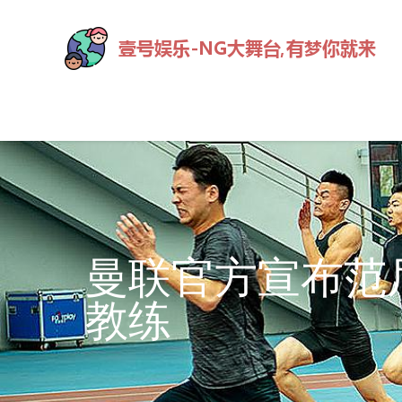
曼联官方宣布范
教练