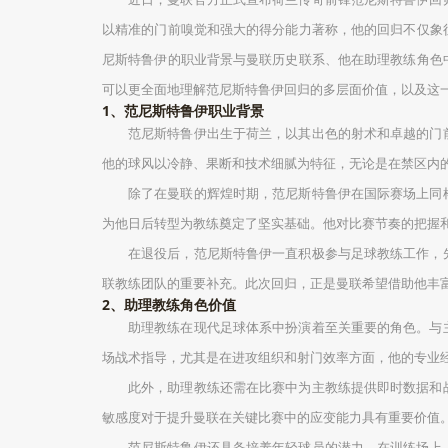
以精准的门前嗅觉和强大的得分能力著称，他的回归不仅象
尼斯特鲁伊的职业背景与曼联历史联系、他在助理教练角色
可以更全面地理解范尼斯特鲁伊回归的多层面价值，以及这
1、范尼斯特鲁伊职业背景
范尼斯特鲁伊出生于荷兰，以其出色的射术和卓越的门
他的球风以冷静、果断和技术细腻为特征，无论是在禁区内
除了在曼联的辉煌时期，范尼斯特鲁伊在国际赛场上同
为他日后转型为教练奠定了坚实基础。他对比赛节奏的把握
在退役后，范尼斯特鲁伊一直积极参与足球教练工作，
联教练团队的重要补充。此次回归，正是曼联希望借助他丰
2、助理教练角色价值
助理教练在现代足球体系中扮演着至关重要的角色。与
场战术指导，尤其是在进攻组织和射门效率方面，他的专业
此外，助理教练还需在比赛中为主教练提供即时数据和
敏感度对于提升曼联在关键比赛中的应变能力具有重要价值
范尼斯特鲁伊还具备培养年轻球员的潜力。在训练场上