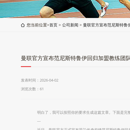
您当前位置>
首页
>
公司新闻
>
曼联官方宣布范尼斯特鲁
曼联官方宣布范尼斯特鲁伊回归加盟教练团
发表时间：2026-04-02
浏览次数：61
明白了，我可以按照你的要求生成这篇文章。下面是完整
---
近日，曼联官方正式宣布荷兰传奇前锋范尼斯特鲁伊回