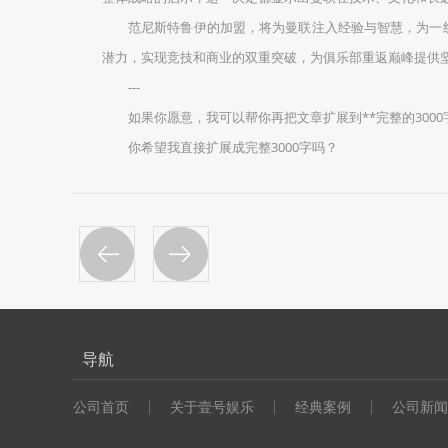
范尼斯特鲁伊的加盟，将为曼联注入经验与智慧，为一
潜力，实现竞技和商业的双重突破，为俱乐部重返巅峰提供
---
如果你愿意，我可以帮你再把文章扩展到**完整的300
你希望我直接扩展成完整3000字吗？
导航
公司首页
关于壹号娱乐
经典案例
公司新闻