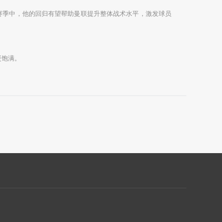
赛季中，他的回归有望帮助曼联提升整体战术水平，激发球员
更饱满。