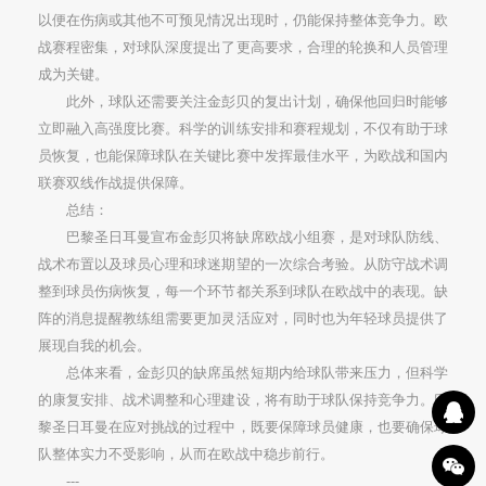
以便在伤病或其他不可预见情况出现时，仍能保持整体竞争力。欧
战赛程密集，对球队深度提出了更高要求，合理的轮换和人员管理
成为关键。
此外，球队还需要关注金彭贝的复出计划，确保他回归时能够
立即融入高强度比赛。科学的训练安排和赛程规划，不仅有助于球
员恢复，也能保障球队在关键比赛中发挥最佳水平，为欧战和国内
联赛双线作战提供保障。
总结：
巴黎圣日耳曼宣布金彭贝将缺席欧战小组赛，是对球队防线、
战术布置以及球员心理和球迷期望的一次综合考验。从防守战术调
整到球员伤病恢复，每一个环节都关系到球队在欧战中的表现。缺
阵的消息提醒教练组需要更加灵活应对，同时也为年轻球员提供了
展现自我的机会。
总体来看，金彭贝的缺席虽然短期内给球队带来压力，但科学
的康复安排、战术调整和心理建设，将有助于球队保持竞争力。巴
黎圣日耳曼在应对挑战的过程中，既要保障球员健康，也要确保球
队整体实力不受影响，从而在欧战中稳步前行。
---