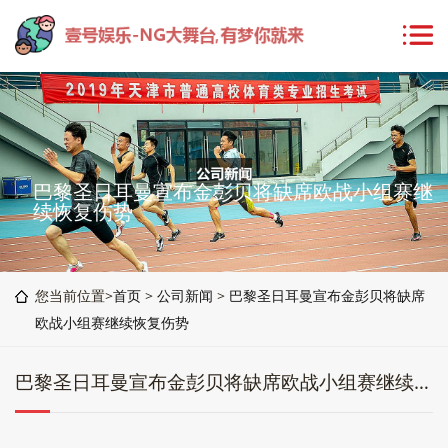
巴黎圣日耳曼宣布金彭贝将缺席欧战小组赛继
续恢复伤势
您当前位置>
首页
>
公司新闻
>
巴黎圣日耳曼宣布金彭贝将缺席
欧战小组赛继续恢复伤势
巴黎圣日耳曼宣布金彭贝将缺席欧战小组赛继续恢复伤势