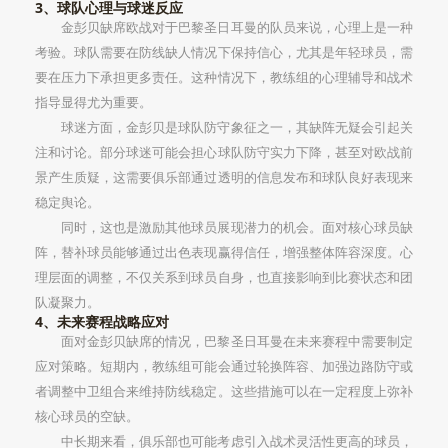
3、球队心理与球迷反应
金彭贝缺席欧战对于巴黎圣日耳曼的队员来说，心理上是一种
考验。球队需要在防线缺人情况下保持信心，尤其是年轻球员，需
要在压力下承担更多责任。这种情况下，教练组的心理辅导和战术
指导显得尤为重要。
球迷方面，金彭贝是球队防守象征之一，其缺阵无疑会引起关
注和讨论。部分球迷可能会担心球队防守实力下降，甚至对欧战前
景产生质疑，这需要俱乐部通过透明的信息发布和球队良好表现来
稳定舆论。
同时，这也是激励其他球员展现潜力的机会。面对核心球员缺
阵，替补球员能够通过出色表现赢得信任，增强整体阵容深度。心
理层面的调整，不仅关系到球员自身，也直接影响到比赛状态和团
队凝聚力。
4、未来赛程战略应对
面对金彭贝缺席的情况，巴黎圣日耳曼在未来赛程中需要制定
应对策略。短期内，教练组可能会通过轮换阵容、加强边路防守或
者调整中卫组合来维持防线稳定。这些措施可以在一定程度上弥补
核心球员的空缺。
中长期来看，俱乐部也可能考虑引入战术灵活性更高的球员，