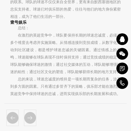
的联系。球队的球迷不仅仅来自全世界，更有来自默西塞德地区的
忠实支持者。球迷们对俱乐部的热爱，往往与他们的地方身份紧密
相连，成为了他们生活的一部分。
壹号娱乐
总结：
在激烈的英超竞争中，球队要保持长期的球迷忠诚度，必须从
多个维度去考虑并实施策略。从情感连接到竞技成绩，从数字化互
动到社区建设，都是维护球迷忠诚的关键因素。通过情感上的共
鸣，球迷能够在球队表现不佳时保持支持；通过竞技成绩的稳定，
球队能够确保球迷的激情；通过社交媒体的互动，球队能够增强球
迷的粘性；通过社区文化的塑造，球队能够获得长期的地方支持。
总的来说，球迷忠诚度的维持是一项长期而复杂的任务，涉及
1
到多方面的因素。只有通过多管齐下的策略，俱乐部才能在激烈的
英超竞争中保持球迷的忠诚，进而实现俱乐部的长期发展和成功。