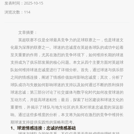
发表时间：2025-10-15
浏览次数：114
文章摘要：
英超联赛不仅是全球最具竞争力的足球联赛之一，也是球迷文
化最为深厚的联赛之一。球迷的忠诚度在英超各球队的成功中起着
至关重要的作用，尤其在激烈的竞争环境下，如何维持长期的球迷
支持成为了俱乐部发展的核心问题。本文从四个主要方面对英超球
队如何维持球迷忠诚度进行了详细分析。首先，通过球迷与俱乐部
之间的情感连接，阐述了情感价值如何影响忠诚度；其次，分析了
球队成功与失败如何影响球迷的支持以及如何通过不断的胜利保持
球迷忠诚；第三部分讨论了社交媒体与数字化时代如何改变球迷的
互动方式，并提高球迷粘性；最后，探索了社区建设和球迷文化的
重要性，并揭示了球队与地方社区的关系对球迷忠诚度的深远影
响。通过这些多维度的分析，本文将为如何在激烈的竞争中维持长
期球迷支持提供实践性的策略和思考。
1、球迷情感连接：忠诚的情感基础
球迷与球队之间的关系，不仅仅是基于竞技成绩的理性支持，