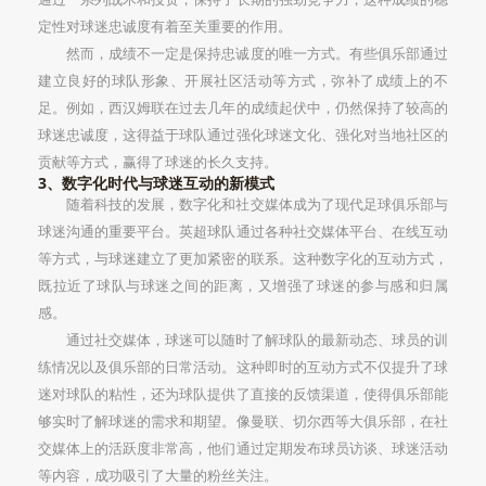
定性对球迷忠诚度有着至关重要的作用。
然而，成绩不一定是保持忠诚度的唯一方式。有些俱乐部通过
建立良好的球队形象、开展社区活动等方式，弥补了成绩上的不
足。例如，西汉姆联在过去几年的成绩起伏中，仍然保持了较高的
球迷忠诚度，这得益于球队通过强化球迷文化、强化对当地社区的
贡献等方式，赢得了球迷的长久支持。
3、数字化时代与球迷互动的新模式
随着科技的发展，数字化和社交媒体成为了现代足球俱乐部与
球迷沟通的重要平台。英超球队通过各种社交媒体平台、在线互动
等方式，与球迷建立了更加紧密的联系。这种数字化的互动方式，
既拉近了球队与球迷之间的距离，又增强了球迷的参与感和归属
感。
通过社交媒体，球迷可以随时了解球队的最新动态、球员的训
练情况以及俱乐部的日常活动。这种即时的互动方式不仅提升了球
迷对球队的粘性，还为球队提供了直接的反馈渠道，使得俱乐部能
够实时了解球迷的需求和期望。像曼联、切尔西等大俱乐部，在社
交媒体上的活跃度非常高，他们通过定期发布球员访谈、球迷活动
等内容，成功吸引了大量的粉丝关注。