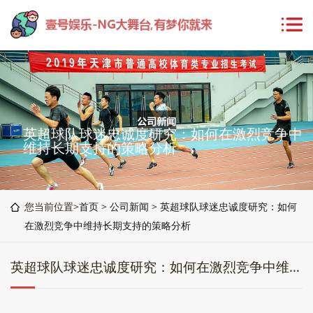
英超球队球迷忠诚度研究：如何在激烈竞争中
维持长期支持的策略分析
您当前位置>
首页
>
公司新闻
>
英超球队球迷忠诚度研究：如何
在激烈竞争中维持长期支持的策略分析
英超球队球迷忠诚度研究：如何在激烈竞争中维持长期支持的策略分析