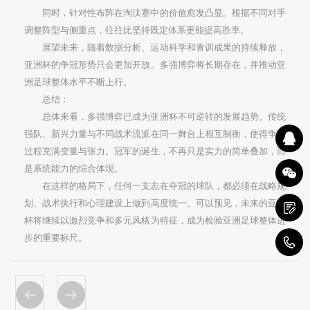
同时，针对性布阵在淘汰赛中的价值愈发凸显。根据不同对手
调整阵型与侧重点，往往比坚持既定体系更能提高胜率。
展望未来，随着数据分析、运动科学和青训成果的持续释放，
亚洲杯的争冠形势只会更加开放。多强博弈将长期存在，并推动亚
洲足球整体水平不断上行。
总结：
总体来看，多强博弈已成为亚洲杯不可逆转的发展趋势。传统
强队、新兴力量与不同战术流派在同一舞台上相互制衡，使得争冠
过程充满变量与张力。冠军的诞生，不再只是实力的简单叠加，而
是系统能力的综合体现。
在这样的格局下，任何一支志在夺冠的球队，都必须在战略规
划、战术执行和心理建设上做到高度统一。可以预见，未来的亚洲
杯将继续以激烈竞争和多元风格为特征，成为检验亚洲足球整体进
步的重要标尺。
1