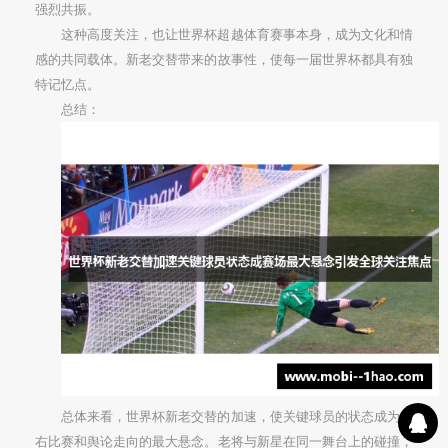
强烈共振。
这种高度关注，也让世界杯超越体育赛事本身，成为文化和情
感的共同载体。新老交替带来的故事性，使每一届世界杯都具有独
特记忆点。
总结：
总体来看，世界杯新老交替的加速，使关键球员的状态成为左
右比赛和舆论走向的最大悬念。老将与新星在同一舞台上的碰撞，