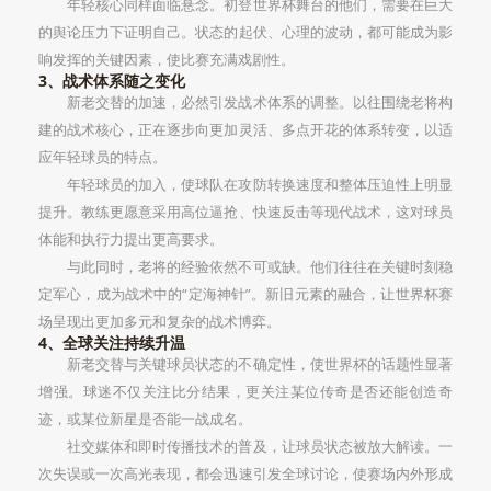
年轻核心同样面临悬念。初登世界杯舞台的他们，需要在巨大
的舆论压力下证明自己。状态的起伏、心理的波动，都可能成为影
响发挥的关键因素，使比赛充满戏剧性。
3、战术体系随之变化
新老交替的加速，必然引发战术体系的调整。以往围绕老将构
建的战术核心，正在逐步向更加灵活、多点开花的体系转变，以适
应年轻球员的特点。
年轻球员的加入，使球队在攻防转换速度和整体压迫性上明显
提升。教练更愿意采用高位逼抢、快速反击等现代战术，这对球员
体能和执行力提出更高要求。
与此同时，老将的经验依然不可或缺。他们往往在关键时刻稳
定军心，成为战术中的“定海神针”。新旧元素的融合，让世界杯赛
场呈现出更加多元和复杂的战术博弈。
4、全球关注持续升温
新老交替与关键球员状态的不确定性，使世界杯的话题性显著
增强。球迷不仅关注比分结果，更关注某位传奇是否还能创造奇
迹，或某位新星是否能一战成名。
社交媒体和即时传播技术的普及，让球员状态被放大解读。一
次失误或一次高光表现，都会迅速引发全球讨论，使赛场内外形成