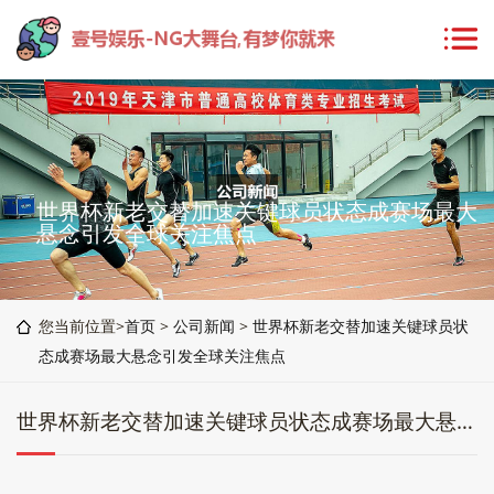
世界杯新老交替加速关键球员状态成赛场最大
悬念引发全球关注焦点
您当前位置>
首页
>
公司新闻
>
世界杯新老交替加速关键球员状
态成赛场最大悬念引发全球关注焦点
世界杯新老交替加速关键球员状态成赛场最大悬念引发全球关注焦点