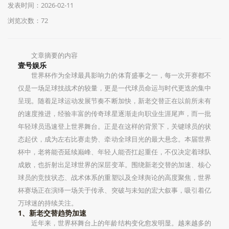
发表时间：2026-02-11
浏览次数：72
文章摘要的内容
壹号娱乐
世界杯作为全球最具影响力的体育盛事之一，每一次开赛都不
仅是一场足球技战术的较量，更是一代球员命运与时代更迭的集中
呈现。随着足球运动发展节奏不断加快，新老交替正在以前所未有
的速度推进，经验丰富的传奇球星逐渐走向职业生涯尾声，而一批
年轻球员迅速登上世界舞台。正是在这样的背景下，关键球员的状
态起伏，成为左右比赛走势、牵动全球目光的最大悬念。本届世界
杯中，老将能否延续巅峰、年轻人能否扛起重任，不仅决定着球队
成败，也折射出足球世界的深层变革。围绕新老交替的加速、核心
球员的竞技状态、战术体系的重塑以及全球舆论的高度聚焦，世界
杯赛场正在演绎一场关于传承、突破与未知的宏大叙事，吸引着亿
万球迷的持续关注。
1、新老交替趋势加速
近年来，世界杯舞台上的年龄结构变化愈发明显。越来越多的