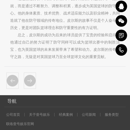
就，而是通过不断努力、调整和积累，逐步成为英国篮球的防守核
心。他的身体素质、技术优势、战术适应能力以及职业精神，共同
造就了他在防守领域的传奇地位。皮尔斯的故事不仅是个人奋斗的
历史，更是对团队篮球理念和防守重要性的有力证明。
总之，皮尔斯的成功为后来的球员提供了宝贵的经验和启示。
他通过自己的努力证明了防守同样可以成为篮球比赛中的制胜法
宝，也为英国篮球的未来发展带来了希望和动力。皮尔斯的传奇防
1
守之路，无疑是对英国篮球乃至全球篮球文化的重要贡献。
导航
公司首页
关于壹号娱乐
经典案例
公司新闻
服务类型
联络壹号娱乐官网