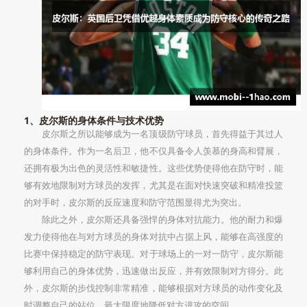
1、皮尔斯的身体条件与技术优势
皮尔斯之所以能够成为一名顶级防守球员，首先得益于其过人
的身体条件。作为一名后卫，他不仅具备令人羡慕的身高和臂展，
还拥有极为出色的灵活性和敏捷性。这些优势使得他在防守时，能
够有效地限制对方球员的发挥，尤其是在面对快速突破和精准投篮
的对手时，皮尔斯的反应速度和防守范围显得尤为突出。
除此之外，皮尔斯还具备强悍的身体对抗能力。他的耐力和爆
发力使得他在与对方球员的身体对抗中占据上风，能够在高强度的
比赛中保持稳定的防守表现。对于球场上的一对一防守，皮尔斯能
够利用自己的身体优势，迅速做出反应，并有效限制对方得分。此
外，皮尔斯的步伐控制非常精准，能够根据对方球员的动作变化及
时调整自己的站位，最大限度地降低对方进攻的空间。