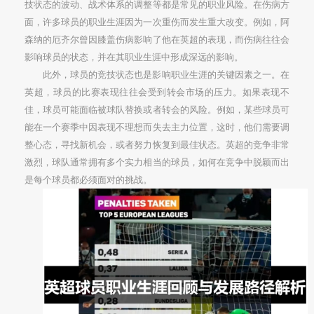
技状态的波动、战术体系的调整等都是常见的职业风险。在伤病方
面，许多球员的职业生涯因为一次重伤而发生重大改变。例如，阿
森纳的厄齐尔曾因膝盖伤病影响了他在英超的表现，而伤病往往会
影响球员的状态，并在其职业生涯中形成深远的影响。
此外，球员的竞技状态也是影响职业生涯的关键因素之一。在
英超，球员的比赛表现往往会受到转会市场的压力。如果表现不
佳，球员可能面临被球队替换或者转会的风险。例如，某些球员可
能在一个赛季中因表现不理想而失去主力位置，这时，他们需要调
整心态，寻找新机会，或者努力恢复到最佳状态。英超的竞争非常
激烈，球队通常拥有多个实力相当的球员，如何在竞争中脱颖而出
是每个球员都必须面对的挑战。