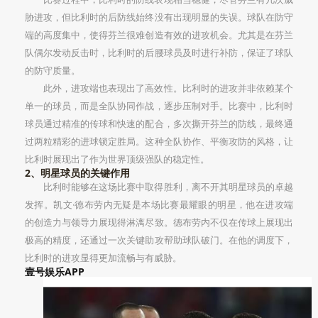
胁进攻，但比利时的后防线始终没有出现明显的失误。球队在防守
端的高度集中，使得芬兰很难创造有效的进攻机会。尤其是在芬兰
队偶尔发动反击时，比利时的后腰球员及时进行补防，保证了球队
的防守质量。
此外，进攻端也表现出了高效性。比利时的进攻并非依赖某个
单一的球员，而是全队协同作战，逐步压制对手。比赛中，比利时
球员通过精准的传球和快速的配合，多次撕开芬兰的防线，最终通
过两粒精彩的进球锁定胜局。这种全队协作、平衡攻防的风格，让
比利时展现出了作为世界顶级强队的稳定性。
2、明星球员的关键作用
比利时能够在这场比赛中取得胜利，离不开其明星球员的卓越
发挥。凯文·德布劳内无疑是本场比赛最耀眼的明星，他在进攻端
的创造力与领导力展现得淋漓尽致。德布劳内不仅在传球上展现出
极高的精度，还通过一次关键助攻帮助球队破门。在他的调度下，
比利时的进攻显得更加流畅与有威胁。
壹号娱乐APP