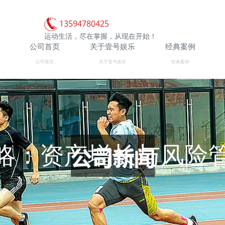
13594780425
运动生活，尽在掌握，从现在开始！
公司首页
关于壹号娱乐
经典案例
公司首页
关于壹号娱乐
经典案例
略：资产增长与风险