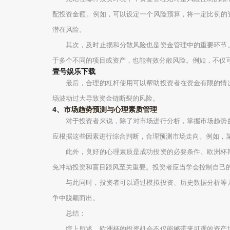
配投资金额。例如，可以设定一个风险预算，将一定比例的
潜在风险。
其次，及时止损和分散风险也是资金管理中的重要环节
于多个不同的项目或资产，也能有效分散风险。例如，不仅
壹号娱乐下载
最后，合理的杠杆使用可以帮助投资者在资金有限的情
场波动过大导致资金链断裂的风险。
4、市场趋势预测与心理素质管理
对于投资者来说，除了对市场进行分析，掌握市场趋势
应根据这些因素进行综合判断，合理预测市场走向。例如，
此外，良好的心理素质是成功投资的必要条件。欧洲杯
免冲动投资和盲目跟风至关重要。投资者应当学会控制自己
与此同时，投资者可以通过模拟投资、历史数据分析等
争中脱颖而出。
总结：
综上所述，欧洲杯的投资机会不仅能够带来可观的资产