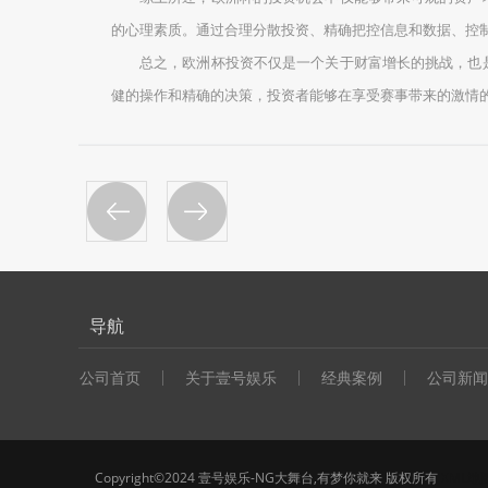
的心理素质。通过合理分散投资、精确把控信息和数据、控
总之，欧洲杯投资不仅是一个关于财富增长的挑战，也
健的操作和精确的决策，投资者能够在享受赛事带来的激情
导航
公司首页
关于壹号娱乐
经典案例
公司新闻
Copyright©2024 壹号娱乐-NG大舞台,有梦你就来 版权所有
XML地