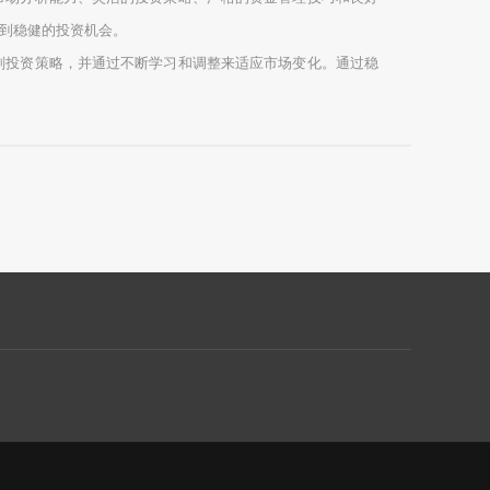
到稳健的投资机会。
划投资策略，并通过不断学习和调整来适应市场变化。通过稳