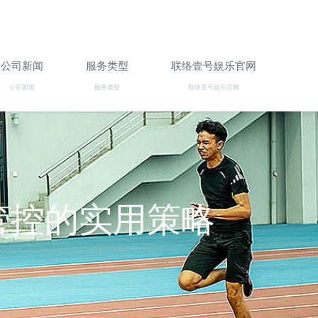
公司新闻
服务类型
联络壹号娱乐官网
公司新闻
服务类型
联络壹号娱乐官网
管控的实用策略