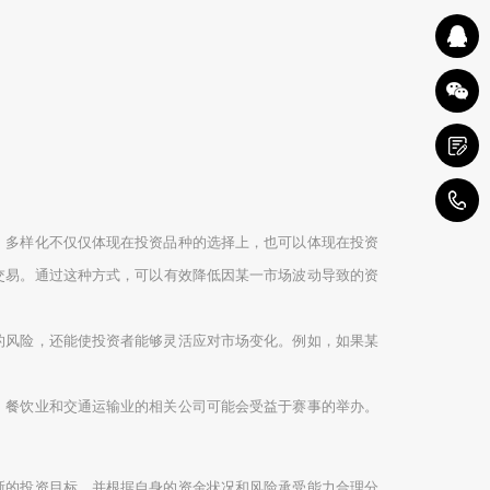
1
。多样化不仅仅体现在投资品种的选择上，也可以体现在投资
交易。通过这种方式，可以有效降低因某一市场波动导致的资
的风险，还能使投资者能够灵活应对市场变化。例如，如果某
、餐饮业和交通运输业的相关公司可能会受益于赛事的举办。
晰的投资目标，并根据自身的资金状况和风险承受能力合理分