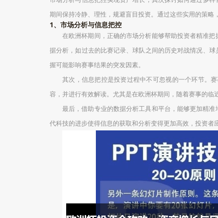
期间保持冷静、理性，规避盲目投资。通过这些实用的策略
1、市场分析与信息把控
在欧洲杯期间，正确的市场分析能够帮助投资者精准把
据分析，如过去的比赛记录、球队之间的历史对战情况、球
握可能影响赛事结果的突发因素。
其次，信息把控是投资过程中不可忽视的一个环节。赛
容，并进行有效解读。尤其是在欧洲杯期间，随着赛事的临
最后，借助专业的数据分析工具和平台，能够更加精准
代科技的进步使得信息的获取和分析变得更加高效，投资者