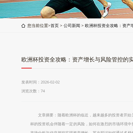
您当前位置>
首页
>
公司新闻
>
欧洲杯投资全攻略：资产
欧洲杯投资全攻略：资产增长与风险管控的
发表时间：2026-02-02
浏览次数：74
文章摘要：随着欧洲杯的临近，越来越多的投资者开始
杯的投资机会伴随着一定的风险，如何在激烈的市场环境中
市场分析与信息把控实现资产增长，其次探讨如何通过多样