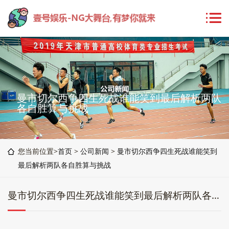
曼市切尔西争四生死战谁能笑到最后解析两队
各自胜算与挑战
您当前位置>
首页
>
公司新闻
>
曼市切尔西争四生死战谁能笑到
最后解析两队各自胜算与挑战
曼市切尔西争四生死战谁能笑到最后解析两队各自胜算与挑战