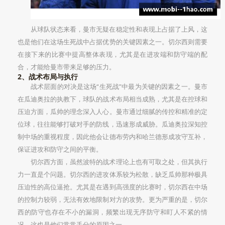
从球队状态来看，曼市无疑在稳定性和表现上占据了上风，这
也是他们在这场生死战中占据优势的关键因素之一。切尔西则需要
在接下来的比赛中提高整体表现，尤其是在进攻端和防守端的配
合，才能给曼市带来足够的压力。
2、战术布局与执行
战术层面的对决是这场“生死战”中最为关键的因素之一。曼市
在瓜迪奥拉的执教下，球队的战术布局相当成熟，尤其是在控球和
压迫方面，瓜帅的理念深入人心。曼市通过细腻的传控和精准的定
位球，往往能够打破对手的防线，迅速形成威胁。瓜迪奥拉深知控
制中场的重视程度，因此他会让德布劳内和哈兰德形成攻守互补，
保证进攻和防守之间的平衡。
切尔西方面，虽然波特的战术理论上也有可取之处，但其执行
力一直是个问题。切尔西的进攻体系较为松散，缺乏瓜帅那种极具
压迫性的高位逼抢。尤其是在遇到高强度的比赛时，切尔西在中场
的控制力较弱，无法有效地限制对方的攻势。更为严重的是，切尔
西的防守也存在不小的漏洞，频繁出现无序防守和盯人不紧的情
况，这也是他们常常丢分的原因之一。