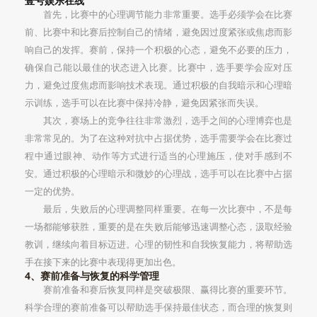
壹号娱乐在线
首先，比赛中的心理调节能力非常重要。选手必须学会在比赛
前、比赛中和比赛后控制自己的情绪，避免因过度紧张或焦虑而影
响自己的发挥。赛前，保持一个积极的心态，避免不必要的压力，
确保自己能以最佳的状态进入比赛。比赛中，选手要学会应对压
力，避免过度焦虑而影响技术表现。通过积极的自我暗示和心理暗
示训练，选手可以在比赛中保持冷静，避免因紧张而失误。
其次，赛场上的竞争往往非常激烈，选手之间的心理博弈也是
非常常见的。为了在这种对抗中占据优势，选手需要学会在比赛过
程中通过眼神、动作等方式进行适当的心理施压，使对手感到不
安。通过积极的心理暗示和微妙的心理战，选手可以在比赛中占据
一定的优势。
最后，失败后的心理调整同样重要。在每一次比赛中，不是每
一场都能够获胜，重要的是在失败后能够迅速调整心态，汲取经验
教训，继续向着目标迈进。心理的韧性和自我恢复能力，将帮助选
手在接下来的比赛中表现得更加出色。
4、赛前准备与恢复的科学管理
赛前准备和赛后恢复同样是突破极限、赢得比赛的重要环节。
科学合理的赛前准备可以帮助选手保持最佳状态，而合理的恢复则