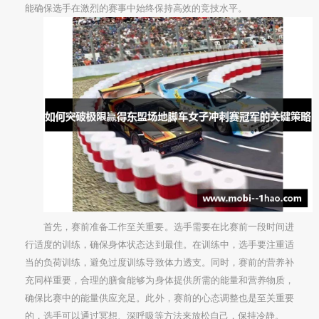
能确保选手在激烈的赛事中始终保持高效的竞技水平。
首先，赛前准备工作至关重要。选手需要在比赛前一段时间进
行适度的训练，确保身体状态达到最佳。在训练中，选手要注重适
当的负荷训练，避免过度训练导致体力透支。同时，赛前的营养补
充同样重要，合理的膳食能够为身体提供所需的能量和营养物质，
确保比赛中的能量供应充足。此外，赛前的心态调整也是至关重要
的，选手可以通过冥想、深呼吸等方法来放松自己，保持冷静。