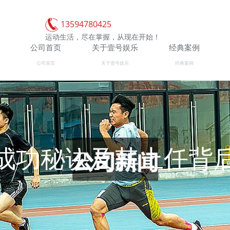
13594780425
运动生活，尽在掌握，从现在开始！
公司首页
关于壹号娱乐
经典案例
公司首页
关于壹号娱乐
经典案例
成功秘诀及其上任背