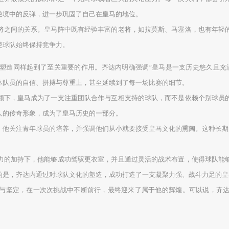
逆境中的反弹，进一步巩固了自己在皇马的地位。
将之间的关系。皇马阵中既有经验丰富的老将，如拉莫斯、马塞洛，也有年轻
使球队始终保持竞争力。
塑造同样起到了至关重要的作用。齐达内明确强调“皇马是一支历史悠久且充
体队员的自信、拼搏与尊重上，甚至延续到了每一场比赛的细节。
领下，皇马成为了一支注重团队合作与互相支持的球队，而不是依赖个别球员
人的传奇形象，成为了皇马历史的一部分。
。他关注青年球员的培养，并强调他们从小就要接受皇马文化的熏陶。这种长期
力的加持下，他能够成功驾驭更衣室，并且通过灵活的战术布置，使得球队能
的是，齐达内通过对球队文化的塑造，成功打造了一支凝聚力强、战斗力足的皇
与坚定，在一次次挑战中不断前行，最终迎来了属于他的辉煌。可以说，齐