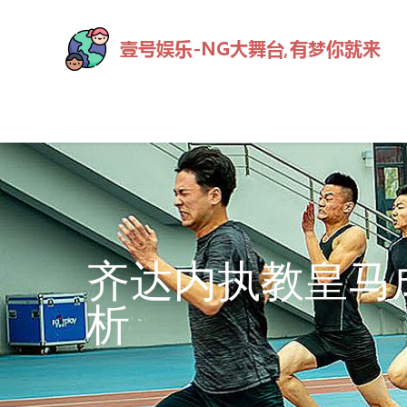
齐达内执教皇马
析