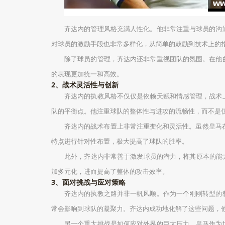
齐达内的管理风格充满人性化。他非常注重与球员的沟
对球员的激励手段也非常多样化，从简单的鼓励到技术上的
除了球员的管理，齐达内还非常重视团队的氛围。在他
的表现更加统一和高效。
2、战术灵活性与创新
齐达内的执教风格不仅仅是依赖天赋和情感管理，战术
队的平衡点。他注重球队的整体性与进攻的流畅性，而不是
齐达内的战术布置上非常注重变化和灵活性。虽然皇马在
特点进行针对性布置，极大提高了球队的胜率。
此外，齐达内非常善于激发球员的潜力，将其原本的能
加多元化，进而提高了整体的攻击效率。
3、面对挑战与应对策略
齐达内的执教之路并非一帆风顺。作为一个刚刚转型的
常会影响到球队的凝聚力。齐达内成功地化解了这些问题，
另一个重大挑战是如何应对外界的巨大压力。皇马作为