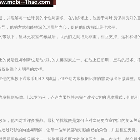
通，并理解每一位球员的个性与需求。在训练场上，他善于与球员保持良好的
指导，他的方式都能够深入球员的内心，促使他们发挥出最佳水平。
的带领下，皇马更衣室气氛融洽，队员们之间彼此尊重，相互支持。这种和谐
上的灵活性与创新也是他成功的关键因素之一。在他上任初期，皇马的战术并
仅仅依靠个人明星的发挥。
他的执教下通常采用4-3-3阵型，但齐达内常根据比赛的需要做出细微调整
力发挥到极致。以C罗为例，齐达内虽然并未完全改变C罗的进攻模式，但他引
教练，他面对着许多挑战。最初的挑战便是如何应对皇马更衣室内部的复杂关
他通过巧妙的沟通与调解，让每一位球员都能明确自己的角色，并且相互支持。
世界最顶尖的俱乐部之一，始终承载着巨大的舆论压力。每一次失利，都会引