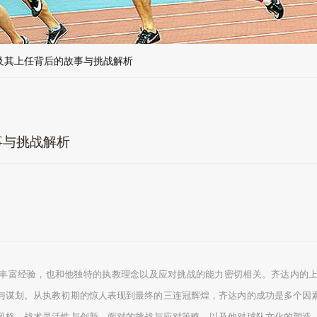
及其上任背后的故事与挑战解析
事与挑战解析
丰富经验，也和他独特的执教理念以及应对挑战的能力密切相关。齐达内的
与谋划。从执教初期的惊人表现到最终的三连冠辉煌，齐达内的成功是多个因
风格、战术灵活性与创新、面对的挑战与应对策略，以及他对球队文化的塑造