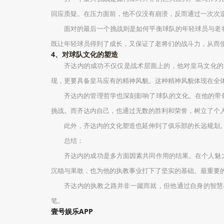
回应质疑。在压力面前，他不仅没有崩溃，反而通过一次次
面对的最后一个挑战则是如何平衡球队的年轻球员与老
既让年轻球员得到了成长，又保证了老将们的战斗力，从而
4、对球队文化的塑造
齐达内的成功不仅仅是战术层面上的，他对皇马文化的
现，更要具备皇马应有的精神风貌。这种精神风貌体现在全
齐达内的管理哲学也深刻影响了球队的文化。在他的带
挑战。而齐达内自己，也通过无数的胜利和荣誉，树立了个
此外，齐达内的文化塑造也延伸到了俱乐部的长远规划
总结：
齐达内的成功是多方面因素共同作用的结果。在个人魅
沉稳与果敢，也为他的执教事业打下了坚实的基础。最重要
齐达内的执教之路并非一蹴而就，但他通过自身的智慧
笔。
壹号娱乐APP