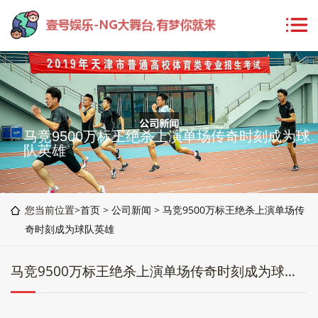
马竞9500万标王绝杀上演单场传奇时刻成为球
队英雄
您当前位置>
首页
>
公司新闻
>
马竞9500万标王绝杀上演单场传
奇时刻成为球队英雄
马竞9500万标王绝杀上演单场传奇时刻成为球队英雄