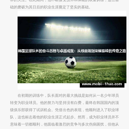
础的磨砺为其日后的职业生涯奠定了坚实的基础。
在初期的训练中，队长面对的最大挑战是如何从一名少年球员
转变为职业球员。他的努力与坚持没有白费，最终在韩国国内的顶
级俱乐部获得了试训机会。凭借出色的表现，他顺利进入了职业球
队，这也标志着他的职业生涯正式起步。然而，成为职业球员并不
意味着一切都顺利，他面临着激烈的竞争与多次伤病困扰，但他从