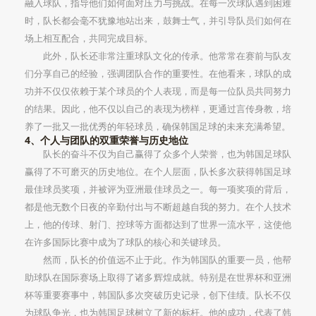
融入球队，指导他们如何面对压力与挑战。在每一次球队遇到困难
时，队长都会毫不犹豫地站出来，鼓舞士气，并引导队员们如何在
场上相互配合，共同完成目标。
此外，队长还非常注重球队文化的传承。他常常在赛前与队友
们分享自己的经验，强调团队合作的重要性。在他看来，球队的成
功并不仅仅依赖于某个球员的个人表现，而是每一位队员共同努力
的结果。因此，他不仅以自己的表现为榜样，更通过言传身教，培
养了一批又一批优秀的年轻球员，确保韩国足球的未来充满希望。
4、个人与团队的双重荣誉与历史地位
队长的奋斗不仅为自己赢得了众多个人荣誉，也为韩国足球队
赢得了不可磨灭的历史地位。在个人层面，队长多次获得韩国足球
最佳球员奖项，并被评为亚洲最佳球员之一。每一项奖项的背后，
都是他无数个日夜的辛勤付出与不断超越自我的努力。在个人技术
上，他的传球、射门、控球等方面都达到了世界一流水平，这使他
在许多国际比赛中成为了球队的核心和关键球员。
然而，队长的价值远不止于此。作为韩国队的重要一员，他帮
助球队在国际赛场上取得了诸多辉煌成就。特别是在世界杯和亚洲
杯等重要赛事中，韩国队多次突破历史记录，创下佳绩。队长不仅
为球队争光，也为韩国足球树立了新的标杆。他的成功，代表了韩