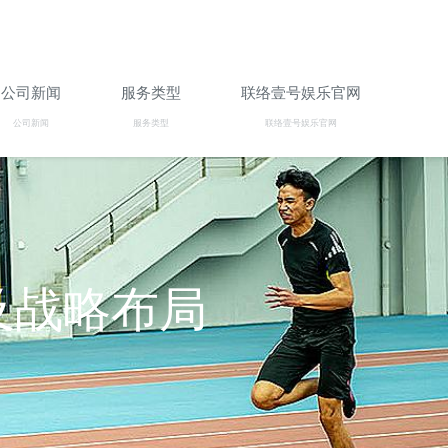
公司新闻
服务类型
联络壹号娱乐官网
公司新闻
服务类型
联络壹号娱乐官网
及战略布局