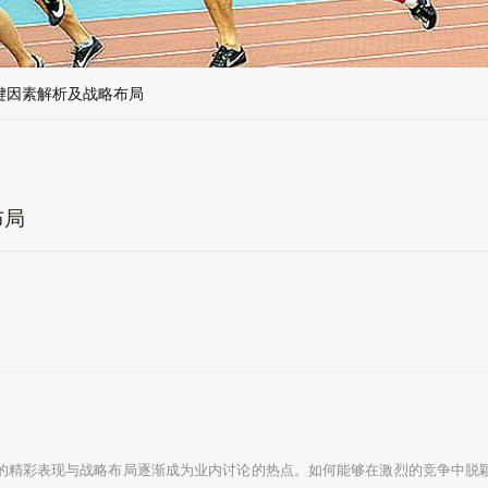
键因素解析及战略布局
布局
的精彩表现与战略布局逐渐成为业内讨论的热点。如何能够在激烈的竞争中脱