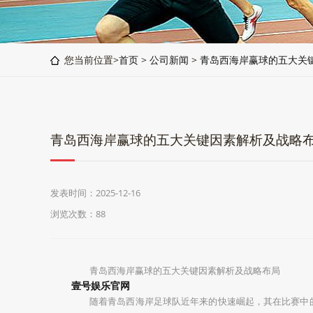
您当前位置>
首页
>
公司新闻
>
青岛西海岸赢球的五大关
青岛西海岸赢球的五大关键因素解析及战略
发表时间：2025-12-16
浏览次数：88
青岛西海岸赢球的五大关键因素解析及战略布局
壹号娱乐官网
随着青岛西海岸足球队近年来的快速崛起，其在比赛中