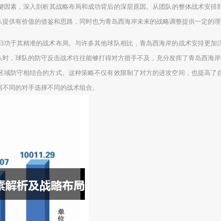
键因素，深入剖析其战略布局和成功背后的深层原因。从团队的整体战术安排
队提供有价值的借鉴和思路，同时也为青岛西海岸未来的战略调整提供一定的理
归功于其精准的战术布局。与许多其他球队相比，青岛西海岸的战术安排更加
队时，球队的防守反击战术往往能够打得对方措手不及，充分发挥了青岛西海岸
区域防守相结合的方式。这种策略不仅有效限制了对方的进攻空间，也提高了
据不同的对手选择不同的战术组合。