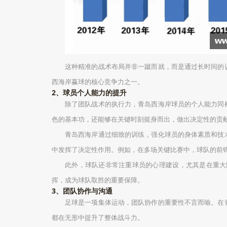
这种精准的战术布局并非一蹴而就，而是通过长时间的
西海岸赢球的核心竞争力之一。
2、球员个人能力的提升
除了团队战术的执行力，青岛西海岸球员的个人能力同
色的基本功，还能够在关键时刻挺身而出，做出决定性的贡
青岛西海岸通过细致的训练，强化球员的身体素质和技
中发挥了决定性作用。例如，在多场关键比赛中，球队的前
此外，球队还非常注重球员的心理建设，尤其是在重大
挥，成为球队取胜的重要保障。
3、团队协作与沟通
足球是一项集体运动，团队协作的重要性不言而喻。在
都在无形中提升了整体战斗力。