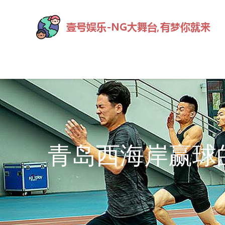
青岛西海岸赢球