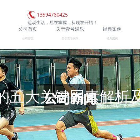
13594780425
运动生活，尽在掌握，从现在开始！
公司首页
关于壹号娱乐
经典案例
公司首页
关于壹号娱乐
经典案例
的五大关键因素解析