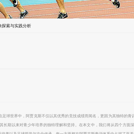
诀探索与实践分析
在足球世界中，阿贾克斯不仅以其优秀的竞技成绩而闻名，更因为其独特的青
其长期以来对青少年培养的独特理解和坚持。在本文中，我们将从四个方面
质培养以及足球哲学与文化传承。每一方面都在阿贾克斯青训体系中占据了至关