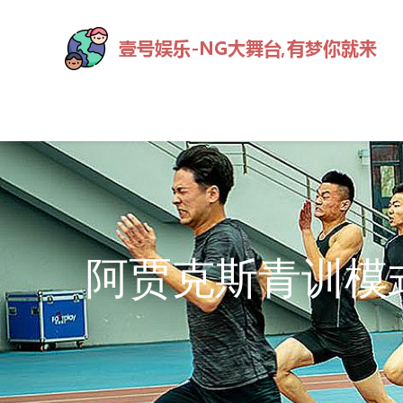
阿贾克斯青训模