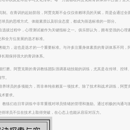
机制。在青训的起始阶段，阿贾克斯不会仅仅依赖球员的天赋，而是会通过全
是球员的思维方式、体能素质以及职业态度，都成为筛选标准的一部分。
在选拔过程中，心理测试被作为关键指标之一。俱乐部认为，拥有坚强的心理
光和全方位发展的选才标准。
考能力，这也是选才的一个重要标准。与许多注重身体素质的青训体系不同，
够长期保持强大的青训体系。
细打磨。阿贾克斯的青训教练团队强调基础技能的训练，尤其是在传球、控球
细节。
培养球员的多项能力，而非单纯依赖某一项技术。除了技术和战术训练，阿贾
战术要求。
。教练们在日常训练中非常重视对球员情绪的管理和激励。通过积极的沟通与
使得球员不仅在技术上取得突破，在心态上也能从容应对压力。