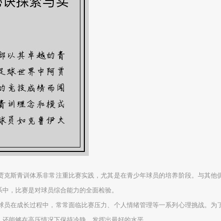
贾克斯青训体系非常注重比赛实践，尤其是在青少年球员的培养阶段。与其他
系中，比赛是对球员综合能力的全面检验。
球员在成长过程中，常常面临比赛压力、个人情绪管理等一系列心理挑战。为
，还能够在高压情况下保持冷静，发挥出最好的水平。