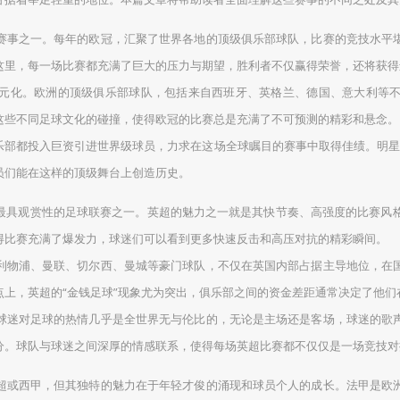
赛事之一。每年的欧冠，汇聚了世界各地的顶级俱乐部球队，比赛的竞技水平
这里，每一场比赛都充满了巨大的压力与期望，胜利者不仅赢得荣誉，还将获得
元化。欧洲的顶级俱乐部球队，包括来自西班牙、英格兰、德国、意大利等
这些不同足球文化的碰撞，使得欧冠的比赛总是充满了不可预测的精彩和悬念。
乐部都投入巨资引进世界级球员，力求在这场全球瞩目的赛事中取得佳绩。明星
员们能在这样的顶级舞台上创造历史。
最具观赏性的足球联赛之一。英超的魅力之一就是其快节奏、高强度的比赛风格
得比赛充满了爆发力，球迷们可以看到更多快速反击和高压对抗的精彩瞬间。
利物浦、曼联、切尔西、曼城等豪门球队，不仅在英国内部占据主导地位，在
上，英超的“金钱足球”现象尤为突出，俱乐部之间的资金差距通常决定了他们
球迷对足球的热情几乎是全世界无与伦比的，无论是主场还是客场，球迷的歌
分。球队与球迷之间深厚的情感联系，使得每场英超比赛都不仅仅是一场竞技对
超或西甲，但其独特的魅力在于年轻才俊的涌现和球员个人的成长。法甲是欧