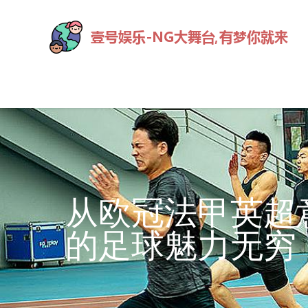
从欧冠法甲英超
的足球魅力无穷