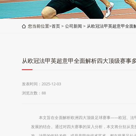
您当前位置>
首页
>
公司新闻
>
从欧冠法甲英超意甲全面
从欧冠法甲英超意甲全面解析四大顶级赛事
发表时间：2025-12-03
浏览次数：88
本文旨在全面解析欧洲四大顶级足球赛事——欧冠、法
发展的结合。通过对四大赛事的深入分析，本文将分别从竞
攻，法甲的年轻才俊，或是意甲的战术艺术，都在世界足坛