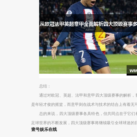
总结：
通过对欧冠、英超、法甲和意甲四大顶级赛事的解析，
是年轻才俊的摇篮，而意甲则在战术与技术的结合上有着无
总的来说，四大顶级赛事各具特色，但共同点在于它们
足球世界的不断发展，四大顶级赛事将继续吸引全球球迷的
壹号娱乐在线