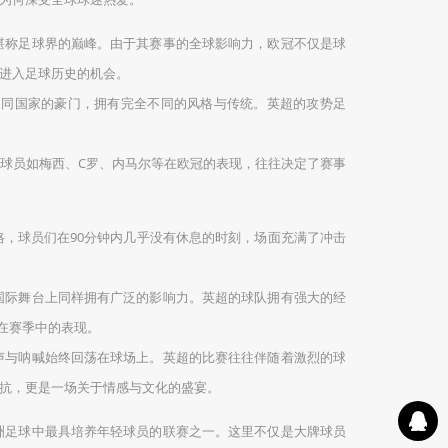
堪称足球界的巅峰。由于其赛事的全球影响力，欧冠不仅是球
进入足球历史的机会。
不同国家的豪门，拥有完全不同的风格与传统。英超的攻势足
球员如梅西、C罗、内马尔等在欧冠的表现，往往决定了赛事
，球员们在90分钟内几乎没有休息的时刻，场面充满了冲击
国际舞台上同样拥有广泛的影响力。英超的球队拥有强大的经
在赛季中的表现。
声与呐喊始终回荡在球场上。英超的比赛往往伴随着激烈的球
抗，更是一场关于情感与文化的盛宴。
洲足球中最具培养年轻球员的联赛之一。这里不仅是大牌球员