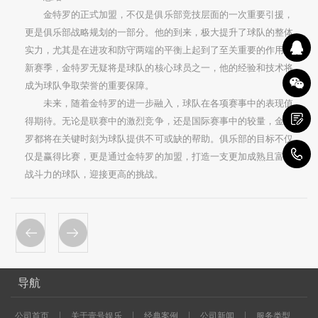
金特罗的正式加盟，不仅是俱乐部竞技层面的一次重要引援，
更是俱乐部战略规划的一部分。他的到来，极大提升了球队的整体
实力，尤其是在进攻和防守两端的平衡上起到了至关重要的作用。
新赛季，金特罗无疑将是球队的核心球员之一，他的经验和技术将
成为球队争取荣誉的重要保障。
未来，随着金特罗的进一步融入，球队在各项赛事中的表现值
得期待。无论是联赛中的激烈竞争，还是国际赛事中的较量，金特
罗都将在关键时刻为球队提供不可或缺的帮助。俱乐部的目标不仅
1
仅是赢得比赛，更是通过金特罗的加盟，打造一支更加成熟且富有
战斗力的球队，迎接更高的挑战。
导航
公司首页
关于壹号娱乐
经典案例
公司新闻
服务类型