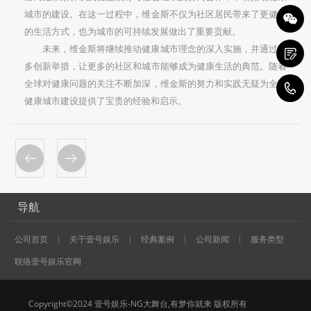
城市的建设。在这一过程中，维金斯不仅为社区居民带来了更健康
的生活方式，也为城市的可持续发展做出了重要贡献。
未来，维金斯将继续推动健康城市理念的深入实施，并通过更
多创新举措，让更多的社区和城市能够成为健康生活的典范。随着
全球对健康问题的关注不断加深，维金斯的努力和实践无疑为全球
1
健康城市建设提供了宝贵的经验和启示。
导航
公司首页
关于壹号娱乐
经典案例
公司新闻
服务类型
联络壹号娱乐官网
Copyright©2024 壹号娱乐-NG大舞台,有梦你就来 版权所有
XML地图