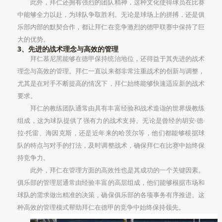
此外，拜仁还拥有强烈的团队精神，这种文化使得球员在比赛
中能够全力以赴，为球队争取胜利。无论是球场上的拼搏，还是俱
乐部内部的默契合作，都让拜仁在竞争激烈的德甲联赛中保持了巨
大的优势。
3、先进的战术理念与高效的管理
拜仁慕尼黑能够在德甲保持统治地位，还得益于其先进的战术
理念与高效的管理。拜仁一直以来都非常注重战术的创新与调整，
尤其是在对手不断提高的情况下，拜仁始终能够快速适应新的战术
要求。
拜仁的教练团队通常由具有丰富经验和战术造诣的世界级教练
组成，这为球队提供了强有力的战术支持。无论是曾经的胡安·德·
拉·托雷、海因克斯，还是近年来的哈茨尔等，他们都能够根据球
队的特点与对手的打法，及时调整战术，确保拜仁在比赛中始终保
持竞争力。
此外，拜仁在管理方面的高效性也是其成功的一个关键因素。
俱乐部的管理层通常由经验丰富的高层组成，他们能够根据市场和
球队的需求做出精准的决策，确保俱乐部的各项事务有序推进。这
种高效的管理模式帮助拜仁在德甲的竞争中始终保持领先。