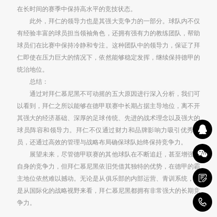
在长时间的赛季中保持高水平的竞技状态。
此外，拜仁的领导力也是其强大竞争力的一部分。球队内不仅
有经验丰富的球员担当领袖角色，还拥有强有力的教练团队，帮助
球员们在比赛中保持冷静和专注。这种团队中的领导力，保证了拜
仁即使在压力巨大的情况下，依然能够稳定发挥，继续保持德甲的
统治地位。
总结：
通过对拜仁慕尼黑不可动摇的五大原因进行深入分析，我们可
以看到，拜仁之所以能够在德甲联赛中长期占据主导地位，离不开
其强大的经济基础、深厚的足球传统、先进的战术理念以及强大的
球员阵容和领导力。拜仁不仅通过财力和品牌影响力吸引优秀球
员，还通过高效的管理与战略布局确保球队始终保持竞争力。
展望未来，尽管德甲联赛的其他球队在不断追赶，甚至增强了
自身的竞争力，但拜仁慕尼黑依旧凭借其独特的优势，在德甲的霸
主地位依然难以撼动。无论是从俱乐部的内部运营、青训系统，还
是从国际化的战略视野来看，拜仁慕尼黑都拥有非常强大的长期竞
1
争力。