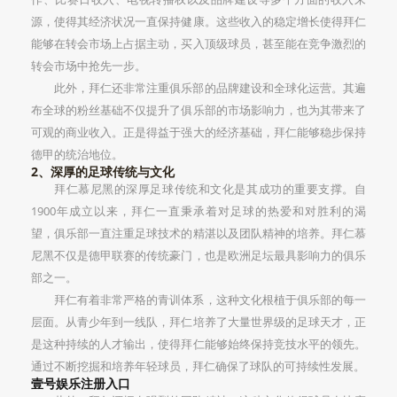
源，使得其经济状况一直保持健康。这些收入的稳定增长使得拜仁
能够在转会市场上占据主动，买入顶级球员，甚至能在竞争激烈的
转会市场中抢先一步。
此外，拜仁还非常注重俱乐部的品牌建设和全球化运营。其遍
布全球的粉丝基础不仅提升了俱乐部的市场影响力，也为其带来了
可观的商业收入。正是得益于强大的经济基础，拜仁能够稳步保持
德甲的统治地位。
2、深厚的足球传统与文化
拜仁慕尼黑的深厚足球传统和文化是其成功的重要支撑。自
1900年成立以来，拜仁一直秉承着对足球的热爱和对胜利的渴
望，俱乐部一直注重足球技术的精湛以及团队精神的培养。拜仁慕
尼黑不仅是德甲联赛的传统豪门，也是欧洲足坛最具影响力的俱乐
部之一。
拜仁有着非常严格的青训体系，这种文化根植于俱乐部的每一
层面。从青少年到一线队，拜仁培养了大量世界级的足球天才，正
是这种持续的人才输出，使得拜仁能够始终保持竞技水平的领先。
通过不断挖掘和培养年轻球员，拜仁确保了球队的可持续性发展。
壹号娱乐注册入口