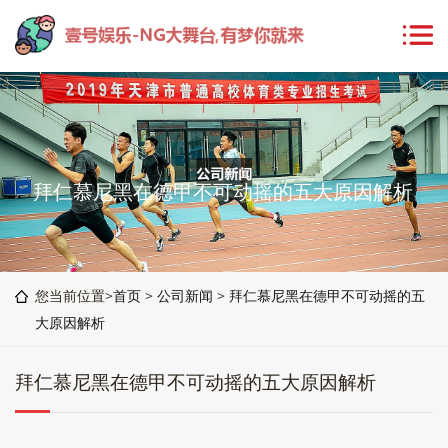
拜仁慕尼黑在德甲不可动摇的五大原因解析
您当前位置>
首页
>
公司新闻
>
拜仁慕尼黑在德甲不可动摇的五
大原因解析
拜仁慕尼黑在德甲不可动摇的五大原因解析