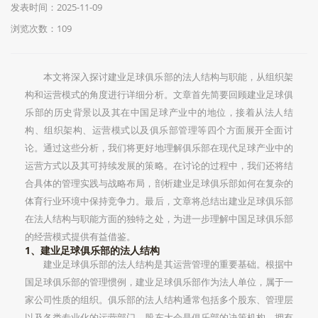
发表时间：2025-11-09
浏览次数：109
本文将深入探讨建业足球俱乐部的法人结构与职能，从组织架
构和运营模式的角度进行详细分析。文章首先简要回顾建业足球俱
乐部的历史背景以及其在中国足球产业中的地位，接着从法人结
构、组织架构、运营模式以及俱乐部管理等四个方面展开全面讨
论。通过这些分析，我们将更好地理解俱乐部在现代足球产业中的
运营方式以及其可持续发展的策略。在讨论的过程中，我们还将结
合具体的管理实践与战略布局，剖析建业足球俱乐部如何在复杂的
体育行业环境中保持竞争力。最后，文章将总结出建业足球俱乐部
在法人结构与职能方面的独特之处，为进一步理解中国足球俱乐部
的经营模式提供有益借鉴。
1、建业足球俱乐部的法人结构
建业足球俱乐部的法人结构是其运营管理的重要基础。根据中
国足球俱乐部的管理惯例，建业足球俱乐部作为法人单位，属于一
家公司性质的组织。俱乐部的法人结构通常包括多个股东、管理层
以及各类专业化的运营部门。股东大会是俱乐部的决策机构，拥有