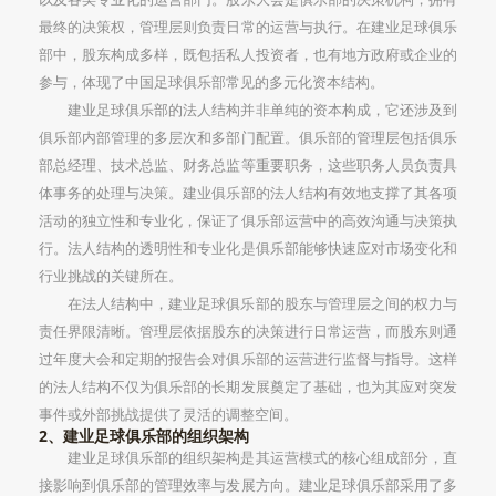
最终的决策权，管理层则负责日常的运营与执行。在建业足球俱乐
部中，股东构成多样，既包括私人投资者，也有地方政府或企业的
参与，体现了中国足球俱乐部常见的多元化资本结构。
建业足球俱乐部的法人结构并非单纯的资本构成，它还涉及到
俱乐部内部管理的多层次和多部门配置。俱乐部的管理层包括俱乐
部总经理、技术总监、财务总监等重要职务，这些职务人员负责具
体事务的处理与决策。建业俱乐部的法人结构有效地支撑了其各项
活动的独立性和专业化，保证了俱乐部运营中的高效沟通与决策执
行。法人结构的透明性和专业化是俱乐部能够快速应对市场变化和
行业挑战的关键所在。
在法人结构中，建业足球俱乐部的股东与管理层之间的权力与
责任界限清晰。管理层依据股东的决策进行日常运营，而股东则通
过年度大会和定期的报告会对俱乐部的运营进行监督与指导。这样
的法人结构不仅为俱乐部的长期发展奠定了基础，也为其应对突发
事件或外部挑战提供了灵活的调整空间。
2、建业足球俱乐部的组织架构
建业足球俱乐部的组织架构是其运营模式的核心组成部分，直
接影响到俱乐部的管理效率与发展方向。建业足球俱乐部采用了多