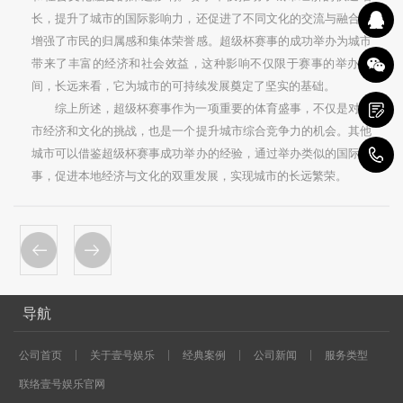
长，提升了城市的国际影响力，还促进了不同文化的交流与融合，
增强了市民的归属感和集体荣誉感。超级杯赛事的成功举办为城市
带来了丰富的经济和社会效益，这种影响不仅限于赛事的举办期
间，长远来看，它为城市的可持续发展奠定了坚实的基础。
综上所述，超级杯赛事作为一项重要的体育盛事，不仅是对城
市经济和文化的挑战，也是一个提升城市综合竞争力的机会。其他
城市可以借鉴超级杯赛事成功举办的经验，通过举办类似的国际赛
1
事，促进本地经济与文化的双重发展，实现城市的长远繁荣。
导航
公司首页
关于壹号娱乐
经典案例
公司新闻
服务类型
联络壹号娱乐官网