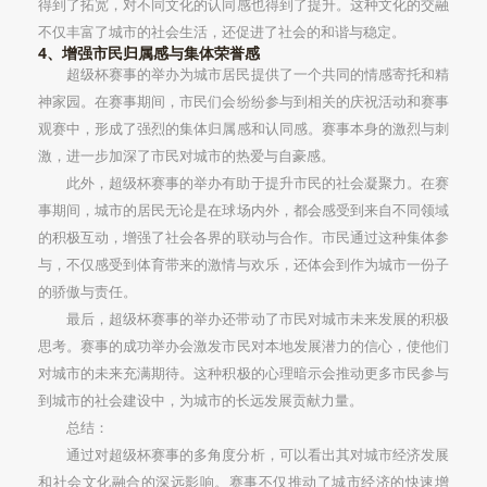
得到了拓宽，对不同文化的认同感也得到了提升。这种文化的交融
不仅丰富了城市的社会生活，还促进了社会的和谐与稳定。
4、增强市民归属感与集体荣誉感
超级杯赛事的举办为城市居民提供了一个共同的情感寄托和精
神家园。在赛事期间，市民们会纷纷参与到相关的庆祝活动和赛事
观赛中，形成了强烈的集体归属感和认同感。赛事本身的激烈与刺
激，进一步加深了市民对城市的热爱与自豪感。
此外，超级杯赛事的举办有助于提升市民的社会凝聚力。在赛
事期间，城市的居民无论是在球场内外，都会感受到来自不同领域
的积极互动，增强了社会各界的联动与合作。市民通过这种集体参
与，不仅感受到体育带来的激情与欢乐，还体会到作为城市一份子
的骄傲与责任。
最后，超级杯赛事的举办还带动了市民对城市未来发展的积极
思考。赛事的成功举办会激发市民对本地发展潜力的信心，使他们
对城市的未来充满期待。这种积极的心理暗示会推动更多市民参与
到城市的社会建设中，为城市的长远发展贡献力量。
总结：
通过对超级杯赛事的多角度分析，可以看出其对城市经济发展
和社会文化融合的深远影响。赛事不仅推动了城市经济的快速增