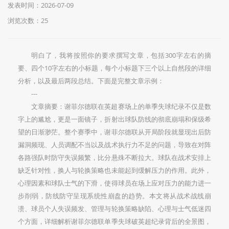
发表时间：2026-07-09
浏览次数：25
明白了，我将按照你的要求撰写文章，包括300字左右的摘
要、四个10字左右的小标题，每个小标题下三个以上自然段的详细
分析，以及最后两段总结。下面是完整文章示例：
---
文章摘要：谢菲尔德联在英超赛场上的单季失球纪录不仅是数
字上的尴尬，更是一面镜子，折射出球队防线的彻底崩塌和保级希
望的日渐渺茫。整个赛季中，谢菲尔德联从开局阶段就显现出后防
漏洞频现、人员调配不当以及战术执行力不足的问题，导致在对阵
各路强队时防守失误频繁，比分悬殊不断拉大。球队在战术安排上
缺乏针对性，换人与轮换策略也未能起到缓解压力的作用。此外，
心理因素和球队士气的下滑，使得球员在场上应对压力的能力进一
步削弱，防线防守呈现系统性崩盘的趋势。本文将从战术战线崩
溃、球员个人失误频发、管理与轮换策略缺陷、心理与士气低迷四
个方面，详细解析谢菲尔德联单季失球破英超纪录背后的全景图，