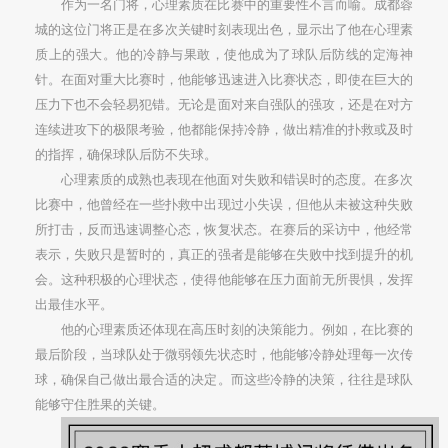
作为一名门将，心理素质在比赛中的重要性不言而喻。成都蓉
城的这位门将正是在多次关键时刻表现出色，显示出了他在心理素
质上的强大。他的冷静与果敢，使他成为了球队后防线的定海神
针。在面对重大比赛时，他能够迅速进入比赛状态，即使在巨大的
压力下也不会轻易犯错。无论是面对来自强队的强攻，还是在对方
连续进攻下的极限考验，他都能保持冷静，做出精准的扑救或及时
的指挥，确保球队后防不失球。
心理素质的成熟也表现在他面对失败和错误时的态度。在多次
比赛中，他曾经在一些扑救中出现过小失误，但他从未被这种失败
所打击，反而迅速调整心态，恢复状态。在赛后的采访中，他经常
表示，失败只是暂时的，真正的强者是能够在失败中找到提升的机
会。这种积极的心理状态，使得他能够在压力面前无所畏惧，发挥
出最佳水平。
他的心理素质还体现在高压时刻的决策能力。例如，在比赛的
最后阶段，当球队处于微弱领先状态时，他能够冷静处理每一次传
球，确保自己做出最合适的决定。而这些冷静的决策，往往是球队
能够守住胜果的关键。