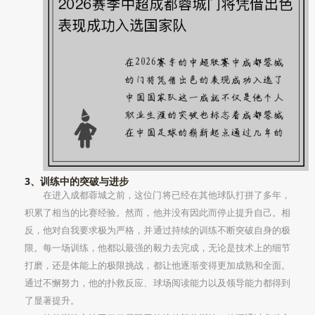
3、训练中的突破与进步
在进入成都蓉城之前，这位门将已经在其他球队打拼了多年，
积累了相当的比赛经验。然而，他并没有因此而停止提升自己。相
反，他对自我要求极为严格，并通过持续的训练不断突破自身的极
限。每一场训练，他都以最强的毅力去完成，无论是技术上的细节
打磨，还是体能上的极限挑战，都让他逐渐变得更加成熟和全面。
通过不懈努力，他的扑救反应、球场阅读能力以及领导能力都得到
了显著提升。