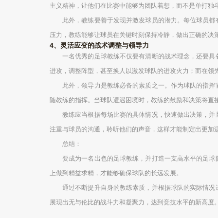
主义精神，让他们在比赛中能够为团队着想，而不是单打独
此外，教练要善于发现并激发球员的潜力。每位球员都
压力，教练能够让球员在关键时刻保持冷静，做出正确的决
4、灵活应变的战术调整与领导力
一名优秀的足球教练不仅要有清晰的战术理念，还要具
进攻，调整阵型，甚至换人以激发球队的进攻火力；而在领
此外，领导力是教练必备的素质之一。作为球队的指挥
随教练的指挥。当球队遭遇困境时，教练的鼓励和决策将直
教练应当根据每场比赛的具体情况，快速做出决策，并
注重与球员的沟通，聆听他们的声音，这样才能制定出更加
总结：
要成为一名出色的足球教练，并打造一支高水平的足球
上做到精益求精，才能够确保球队的长远发展。
通过不断提升自身的教练素质，并根据球队的实际情况
展现出无与伦比的战斗力和凝聚力，达到竞技水平的新高度