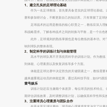
1、建立扎实的足球理论基础
作为一名足球教练，首先要具备坚实的足球理论基础。
赛和参加研讨会，不断更新自己的知识库。只有掌握了足球
足球战术的运用是教练的核心职责之一，教练应深入理解不
和战略需求。了解各种战术之间的转换与平衡，是一个出色
此外，足球规则的熟练掌握也是每位教练的基本功。对
响到球队的整体表现。
2、制定科学的训练计划与体能管理
高水平的球队离不开系统而科学的训练计划。作为教练
到体能、心理素质以及恢复训练等多个方面。
体能是足球比赛中决定胜负的关键因素之一，教练需要
越来越重视运动员的体能监测，通过高科技手段，如GPS跟
壹号娱乐
训练计划还应当兼顾个体差异，每位球员的技术特点、
期评估训练效果，及时调整训练计划，以确保其科学性和实
3、注重球员心理素质与团队合作
在高水平足球比赛中，球员的心理素质常常决定了比赛