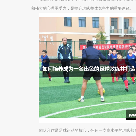
和强大的心理承受力，是提升球队整体竞争力的重要途径。
团队合作是足球运动的核心，任何一支高水平的球队都