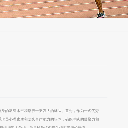
自身的教练水平和培养一支强大的球队。首先，作为一名优秀
重球员心理素质和团队合作能力的培养，确保球队的凝聚力和
度进行深入分析，为足球教练们提供切实可行的建议。