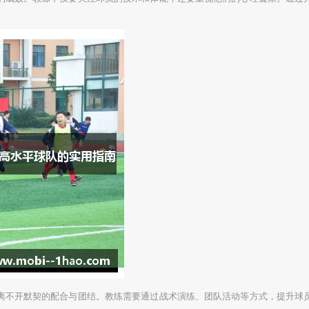
离不开默契的配合与团结。教练需要通过战术演练、团队活动等方式，提升球