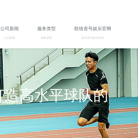
公司新闻
服务类型
联络壹号娱乐官网
公司新闻
服务类型
联络壹号娱乐官网
打造高水平球队的